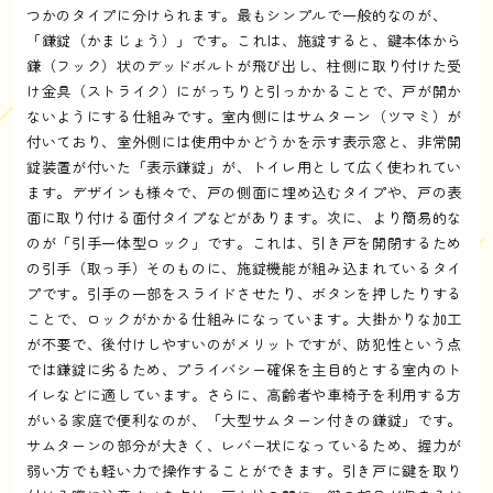
つかのタイプに分けられます。最もシンプルで一般的なのが、
「鎌錠（かまじょう）」です。これは、施錠すると、鍵本体から
鎌（フック）状のデッドボルトが飛び出し、柱側に取り付けた受
け金具（ストライク）にがっちりと引っかかることで、戸が開か
ないようにする仕組みです。室内側にはサムターン（ツマミ）が
付いており、室外側には使用中かどうかを示す表示窓と、非常開
錠装置が付いた「表示鎌錠」が、トイレ用として広く使われてい
ます。デザインも様々で、戸の側面に埋め込むタイプや、戸の表
面に取り付ける面付タイプなどがあります。次に、より簡易的な
のが「引手一体型ロック」です。これは、引き戸を開閉するため
の引手（取っ手）そのものに、施錠機能が組み込まれているタイ
プです。引手の一部をスライドさせたり、ボタンを押したりする
ことで、ロックがかかる仕組みになっています。大掛かりな加工
が不要で、後付けしやすいのがメリットですが、防犯性という点
では鎌錠に劣るため、プライバシー確保を主目的とする室内のト
イレなどに適しています。さらに、高齢者や車椅子を利用する方
がいる家庭で便利なのが、「大型サムターン付きの鎌錠」です。
サムターンの部分が大きく、レバー状になっているため、握力が
弱い方でも軽い力で操作することができます。引き戸に鍵を取り