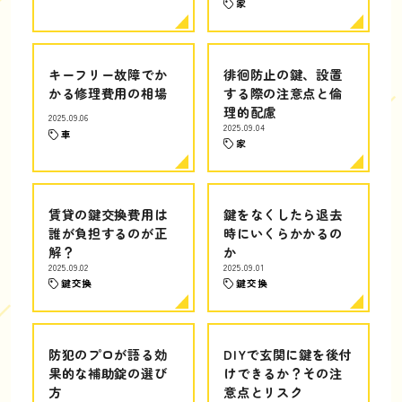
家
キーフリー故障でか
徘徊防止の鍵、設置
かる修理費用の相場
する際の注意点と倫
理的配慮
2025.09.06
2025.09.04
車
家
賃貸の鍵交換費用は
鍵をなくしたら退去
誰が負担するのが正
時にいくらかかるの
解？
か
2025.09.02
2025.09.01
鍵交換
鍵交換
防犯のプロが語る効
DIYで玄関に鍵を後付
果的な補助錠の選び
けできるか？その注
方
意点とリスク