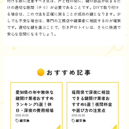
付ける際に注意すべき点は、戸と柱の間に、鍵の部品が収まるだ
けの適切な隙間（チリ）が必要であることです。DIYで取り付け
る場合は、この寸法を正確に測ることが成功の鍵となります。少
しでも不安な場合は、専門の工務店や鍵業者に相談するのが確実
です。適切な鍵を選ぶことで、引き戸のトイレは、さらに快適で
安心な空間になるでしょう。
おすすめ記事
愛知県の年中無休な
福岡県で深夜に相談
鍵開け業者おすすめ
できる鍵開け業者お
ランキング5選！休
すすめ5選！夜間料金
日・深夜の費用相場
や選び方の注意点
2026.06.08
2026.06.08
鍵交換
鍵交換