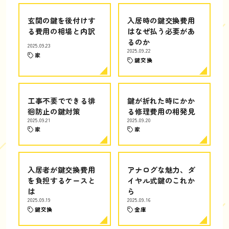
玄関の鍵を後付けす
入居時の鍵交換費用
る費用の相場と内訳
はなぜ払う必要があ
るのか
2025.09.23
2025.09.22
家
鍵交換
工事不要でできる徘
鍵が折れた時にかか
徊防止の鍵対策
る修理費用の相発見
2025.09.21
2025.09.20
家
家
入居者が鍵交換費用
アナログな魅力、ダ
を負担するケースと
イヤル式鍵のこれか
は
ら
2025.09.19
2025.09.16
鍵交換
金庫