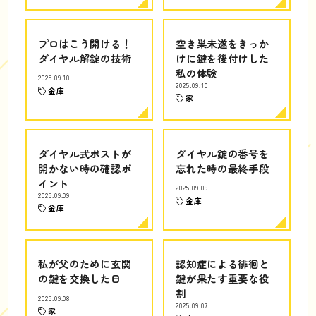
プロはこう開ける！
空き巣未遂をきっか
ダイヤル解錠の技術
けに鍵を後付けした
私の体験
2025.09.10
2025.09.10
金庫
家
ダイヤル式ポストが
ダイヤル錠の番号を
開かない時の確認ポ
忘れた時の最終手段
イント
2025.09.09
2025.09.09
金庫
金庫
私が父のために玄関
認知症による徘徊と
の鍵を交換した日
鍵が果たす重要な役
割
2025.09.08
2025.09.07
家