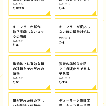
2025.10.17
2025.10.16
鍵交換
車
キーフリーが誤作
キーフリーが反応し
動？意図しないロッ
ない時の緊急対処法
クの原因
2025.10.14
2025.10.14
車
車
徘徊防止に有効な鍵
賃貸の鍵紛失を防
の種類とそれぞれの
ぐ！日頃からできる
特徴
予防策
2025.10.14
2025.10.13
家
生活
鍵が折れた時の正し
ディーラーと修理工
い対処法と依頼先
場、キーフリー故障