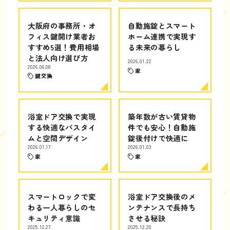
大阪府の事務所・オ
自動施錠とスマート
フィス鍵開け業者お
ホーム連携で実現す
すすめ5選！費用相場
る未来の暮らし
と法人向け選び方
2026.01.22
2026.06.08
家
鍵交換
浴室ドア交換で実現
築年数が古い賃貸物
する快適なバスタイ
件でも安心！自動施
ムと空間デザイン
錠後付けで快適に
2026.01.17
2026.01.03
家
家
スマートロックで変
浴室ドア交換後のメ
わる一人暮らしのセ
ンテナンスで長持ち
キュリティ意識
させる秘訣
2025.12.27
2025.12.20