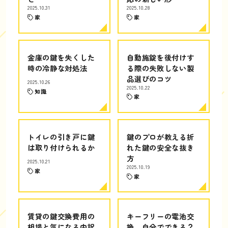
2025.10.31
2025.10.28
家
家
金庫の鍵を失くした
自動施錠を後付けす
時の冷静な対処法
る際の失敗しない製
品選びのコツ
2025.10.26
2025.10.22
知識
家
トイレの引き戸に鍵
鍵のプロが教える折
は取り付けられるか
れた鍵の安全な抜き
方
2025.10.21
2025.10.19
家
家
賃貸の鍵交換費用の
キーフリーの電池交
相場と気になる内訳
換、自分でできる？