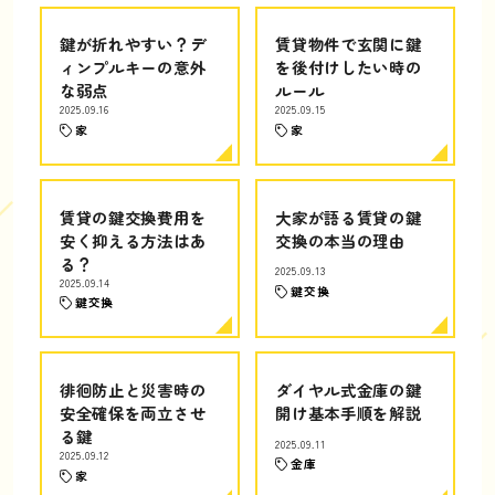
鍵が折れやすい？デ
賃貸物件で玄関に鍵
ィンプルキーの意外
を後付けしたい時の
な弱点
ルール
2025.09.16
2025.09.15
家
家
賃貸の鍵交換費用を
大家が語る賃貸の鍵
安く抑える方法はあ
交換の本当の理由
る？
2025.09.13
2025.09.14
鍵交換
鍵交換
徘徊防止と災害時の
ダイヤル式金庫の鍵
安全確保を両立させ
開け基本手順を解説
る鍵
2025.09.11
2025.09.12
金庫
家