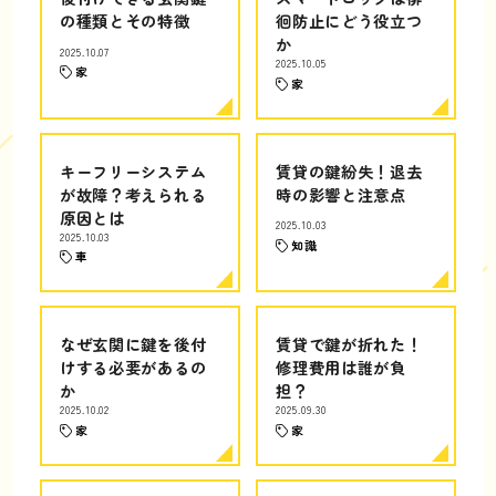
の種類とその特徴
徊防止にどう役立つ
か
2025.10.07
2025.10.05
家
家
キーフリーシステム
賃貸の鍵紛失！退去
が故障？考えられる
時の影響と注意点
原因とは
2025.10.03
2025.10.03
知識
車
なぜ玄関に鍵を後付
賃貸で鍵が折れた！
けする必要があるの
修理費用は誰が負
か
担？
2025.10.02
2025.09.30
家
家