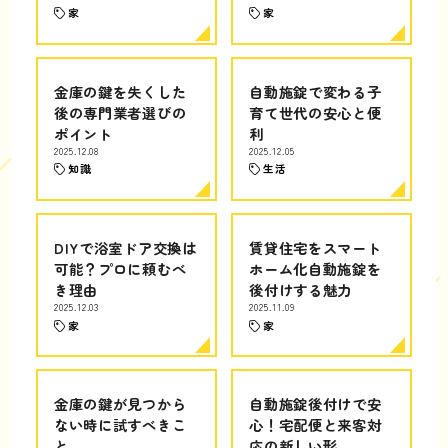
家
家
金庫の鍵を失くした
自動施錠で変わる子
後の専門業者選びの
育て世代の安心と便
ポイント
利
2025.12.08
2025.12.05
知識
生活
DIYで浴室ドア交換は
賃貸住宅をスマート
可能？プロに頼むべ
ホーム化自動施錠を
き理由
後付けする魅力
2025.12.03
2025.11.09
家
家
金庫の鍵が見つから
自動施錠後付けで安
ない時に試すべきこ
心！宅配便と来客対
と
応の新しい形