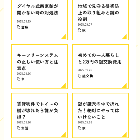
ダイヤル式南京錠が
地域で見守る徘徊防
開かない時の対処法
止の取り組みと鍵の
役割
2025.09.29
2025.09.27
金庫
家
キーフリーシステム
初めての一人暮らし
の正しい使い方と注
と2万円の鍵交換費用
意点
2025.09.26
2025.09.26
鍵交換
車
賃貸物件でトイレの
鍵が鍵穴の中で折れ
鍵が壊れたら誰が負
た！絶対にやっては
担？
いけないこと
2025.09.26
2025.09.26
生活
家