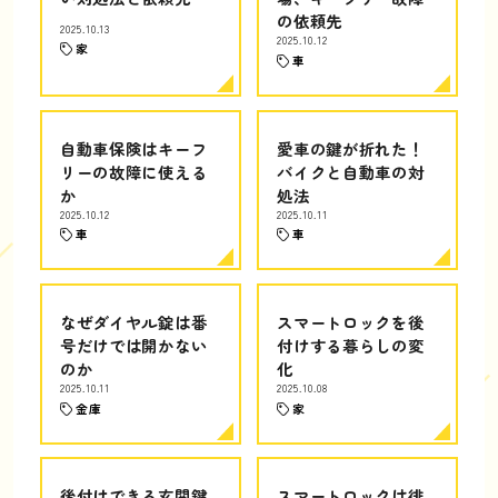
の依頼先
2025.10.13
2025.10.12
家
車
自動車保険はキーフ
愛車の鍵が折れた！
リーの故障に使える
バイクと自動車の対
か
処法
2025.10.12
2025.10.11
車
車
なぜダイヤル錠は番
スマートロックを後
号だけでは開かない
付けする暮らしの変
のか
化
2025.10.11
2025.10.08
金庫
家
後付けできる玄関鍵
スマートロックは徘