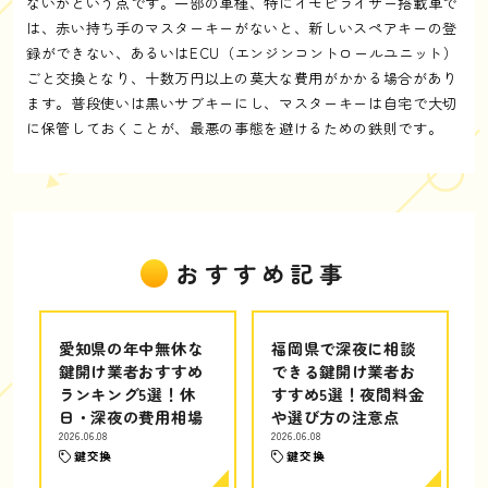
ないかという点です。一部の車種、特にイモビライザー搭載車で
は、赤い持ち手のマスターキーがないと、新しいスペアキーの登
録ができない、あるいはECU（エンジンコントロールユニット）
ごと交換となり、十数万円以上の莫大な費用がかかる場合があり
ます。普段使いは黒いサブキーにし、マスターキーは自宅で大切
に保管しておくことが、最悪の事態を避けるための鉄則です。
おすすめ記事
愛知県の年中無休な
福岡県で深夜に相談
鍵開け業者おすすめ
できる鍵開け業者お
ランキング5選！休
すすめ5選！夜間料金
日・深夜の費用相場
や選び方の注意点
2026.06.08
2026.06.08
鍵交換
鍵交換