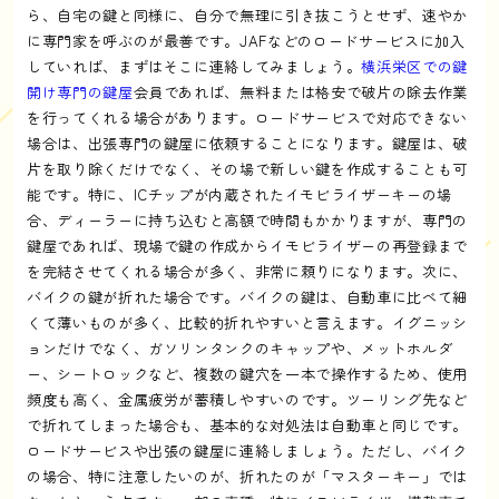
ら、自宅の鍵と同様に、自分で無理に引き抜こうとせず、速やか
に専門家を呼ぶのが最善です。JAFなどのロードサービスに加入
していれば、まずはそこに連絡してみましょう。
横浜栄区での鍵
開け専門の鍵屋
会員であれば、無料または格安で破片の除去作業
を行ってくれる場合があります。ロードサービスで対応できない
場合は、出張専門の鍵屋に依頼することになります。鍵屋は、破
片を取り除くだけでなく、その場で新しい鍵を作成することも可
能です。特に、ICチップが内蔵されたイモビライザーキーの場
合、ディーラーに持ち込むと高額で時間もかかりますが、専門の
鍵屋であれば、現場で鍵の作成からイモビライザーの再登録まで
を完結させてくれる場合が多く、非常に頼りになります。次に、
バイクの鍵が折れた場合です。バイクの鍵は、自動車に比べて細
くて薄いものが多く、比較的折れやすいと言えます。イグニッシ
ョンだけでなく、ガソリンタンクのキャップや、メットホルダ
ー、シートロックなど、複数の鍵穴を一本で操作するため、使用
頻度も高く、金属疲労が蓄積しやすいのです。ツーリング先など
で折れてしまった場合も、基本的な対処法は自動車と同じです。
ロードサービスや出張の鍵屋に連絡しましょう。ただし、バイク
の場合、特に注意したいのが、折れたのが「マスターキー」では