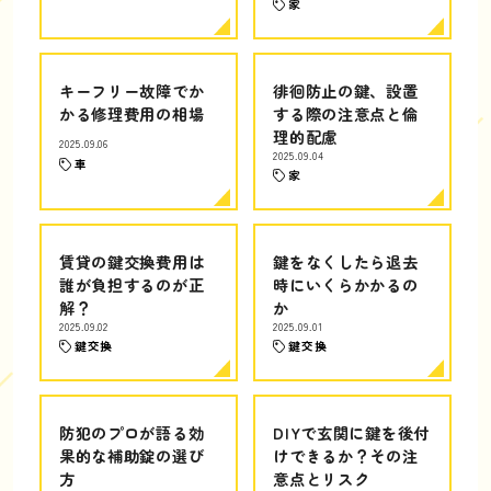
家
キーフリー故障でか
徘徊防止の鍵、設置
かる修理費用の相場
する際の注意点と倫
理的配慮
2025.09.06
2025.09.04
車
家
賃貸の鍵交換費用は
鍵をなくしたら退去
誰が負担するのが正
時にいくらかかるの
解？
か
2025.09.02
2025.09.01
鍵交換
鍵交換
防犯のプロが語る効
DIYで玄関に鍵を後付
果的な補助錠の選び
けできるか？その注
方
意点とリスク