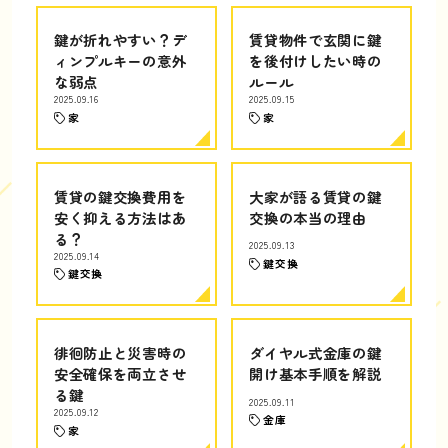
鍵が折れやすい？デ
賃貸物件で玄関に鍵
ィンプルキーの意外
を後付けしたい時の
な弱点
ルール
2025.09.16
2025.09.15
家
家
賃貸の鍵交換費用を
大家が語る賃貸の鍵
安く抑える方法はあ
交換の本当の理由
る？
2025.09.13
2025.09.14
鍵交換
鍵交換
徘徊防止と災害時の
ダイヤル式金庫の鍵
安全確保を両立させ
開け基本手順を解説
る鍵
2025.09.11
2025.09.12
金庫
家