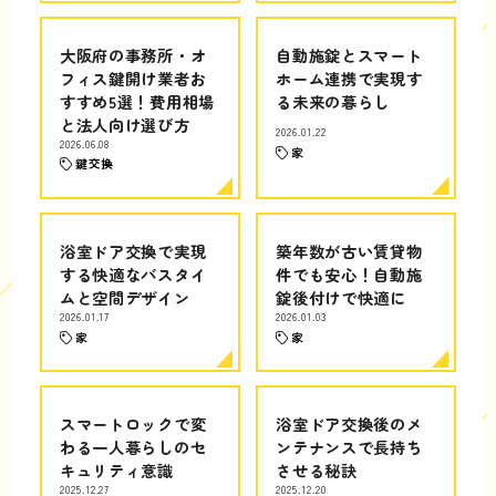
大阪府の事務所・オ
自動施錠とスマート
フィス鍵開け業者お
ホーム連携で実現す
すすめ5選！費用相場
る未来の暮らし
と法人向け選び方
2026.01.22
2026.06.08
家
鍵交換
浴室ドア交換で実現
築年数が古い賃貸物
する快適なバスタイ
件でも安心！自動施
ムと空間デザイン
錠後付けで快適に
2026.01.17
2026.01.03
家
家
スマートロックで変
浴室ドア交換後のメ
わる一人暮らしのセ
ンテナンスで長持ち
キュリティ意識
させる秘訣
2025.12.27
2025.12.20