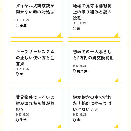
ダイヤル式南京錠が
地域で見守る徘徊防
開かない時の対処法
止の取り組みと鍵の
役割
2025.09.29
2025.09.27
金庫
家
キーフリーシステム
初めての一人暮らし
の正しい使い方と注
と2万円の鍵交換費用
意点
2025.09.26
2025.09.26
鍵交換
車
賃貸物件でトイレの
鍵が鍵穴の中で折れ
鍵が壊れたら誰が負
た！絶対にやっては
担？
いけないこと
2025.09.26
2025.09.26
生活
家