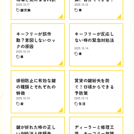
2025.10.17
2025.10.16
鍵交換
車
キーフリーが誤作
キーフリーが反応し
動？意図しないロッ
ない時の緊急対処法
クの原因
2025.10.14
2025.10.14
車
車
徘徊防止に有効な鍵
賃貸の鍵紛失を防
の種類とそれぞれの
ぐ！日頃からできる
特徴
予防策
2025.10.14
2025.10.13
家
生活
鍵が折れた時の正し
ディーラーと修理工
い対処法と依頼先
場、キーフリー故障