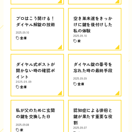
プロはこう開ける！
空き巣未遂をきっか
ダイヤル解錠の技術
けに鍵を後付けした
私の体験
2025.09.10
2025.09.10
金庫
家
ダイヤル式ポストが
ダイヤル錠の番号を
開かない時の確認ポ
忘れた時の最終手段
イント
2025.09.09
2025.09.09
金庫
金庫
私が父のために玄関
認知症による徘徊と
の鍵を交換した日
鍵が果たす重要な役
割
2025.09.08
2025.09.07
家