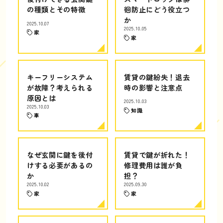
の種類とその特徴
徊防止にどう役立つ
か
2025.10.07
2025.10.05
家
家
キーフリーシステム
賃貸の鍵紛失！退去
が故障？考えられる
時の影響と注意点
原因とは
2025.10.03
2025.10.03
知識
車
なぜ玄関に鍵を後付
賃貸で鍵が折れた！
けする必要があるの
修理費用は誰が負
か
担？
2025.10.02
2025.09.30
家
家