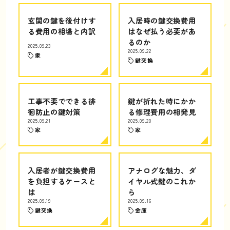
玄関の鍵を後付けす
入居時の鍵交換費用
る費用の相場と内訳
はなぜ払う必要があ
るのか
2025.09.23
2025.09.22
家
鍵交換
工事不要でできる徘
鍵が折れた時にかか
徊防止の鍵対策
る修理費用の相発見
2025.09.21
2025.09.20
家
家
入居者が鍵交換費用
アナログな魅力、ダ
を負担するケースと
イヤル式鍵のこれか
は
ら
2025.09.19
2025.09.16
鍵交換
金庫