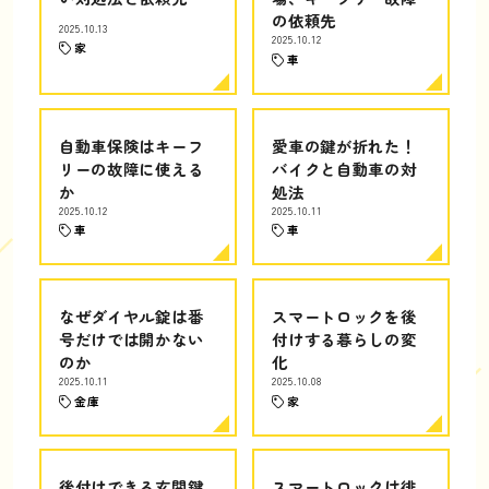
の依頼先
2025.10.13
2025.10.12
家
車
自動車保険はキーフ
愛車の鍵が折れた！
リーの故障に使える
バイクと自動車の対
か
処法
2025.10.12
2025.10.11
車
車
なぜダイヤル錠は番
スマートロックを後
号だけでは開かない
付けする暮らしの変
のか
化
2025.10.11
2025.10.08
金庫
家
後付けできる玄関鍵
スマートロックは徘