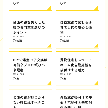
家
家
金庫の鍵を失くした
自動施錠で変わる子
後の専門業者選びの
育て世代の安心と便
ポイント
利
2025.12.08
2025.12.05
知識
生活
DIYで浴室ドア交換は
賃貸住宅をスマート
可能？プロに頼むべ
ホーム化自動施錠を
き理由
後付けする魅力
2025.12.03
2025.11.09
家
家
金庫の鍵が見つから
自動施錠後付けで安
ない時に試すべきこ
心！宅配便と来客対
と
応の新しい形