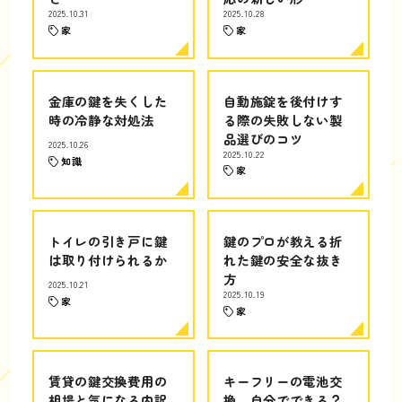
2025.10.31
2025.10.28
家
家
金庫の鍵を失くした
自動施錠を後付けす
時の冷静な対処法
る際の失敗しない製
品選びのコツ
2025.10.26
2025.10.22
知識
家
トイレの引き戸に鍵
鍵のプロが教える折
は取り付けられるか
れた鍵の安全な抜き
方
2025.10.21
2025.10.19
家
家
賃貸の鍵交換費用の
キーフリーの電池交
相場と気になる内訳
換、自分でできる？