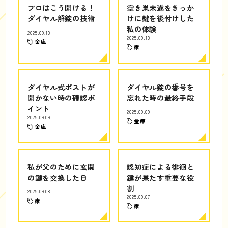
プロはこう開ける！
空き巣未遂をきっか
ダイヤル解錠の技術
けに鍵を後付けした
私の体験
2025.09.10
2025.09.10
金庫
家
ダイヤル式ポストが
ダイヤル錠の番号を
開かない時の確認ポ
忘れた時の最終手段
イント
2025.09.09
2025.09.09
金庫
金庫
私が父のために玄関
認知症による徘徊と
の鍵を交換した日
鍵が果たす重要な役
割
2025.09.08
2025.09.07
家
家