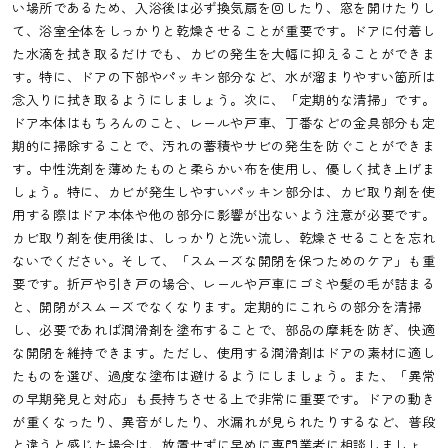
い場所であるため、入浴後は必ず換気扇を回したり、窓を開けたりし
て、浴室全体をしっかりと乾燥させることが重要です。ドアに付着し
た水滴を拭き取るだけでも、カビの発生を大幅に抑えることができま
す。特に、ドアの下部やパッキン部分など、水が溜まりやすい箇所は
念入りに拭き取るようにしましょう。次に、「定期的な清掃」です。
ドア本体はもちろんのこと、レールや戸車、丁番などの金具部分も定
期的に掃除することで、汚れの蓄積やサビの発生を防ぐことができま
す。中性洗剤を薄めたものと柔らかい布を使用し、優しく拭き上げま
しょう。特に、カビが発生しやすいパッキン部分は、カビ取り剤を使
用する際はドア本体や他の部分に影響が出ないよう注意が必要です。
カビ取り剤を使用後は、しっかりと洗い流し、乾燥させることを忘れ
ないでください。そして、「スムーズな開閉を保つためのケア」も重
要です。折戸や引き戸の場合、レールや戸車にゴミや髪の毛が詰まる
と、開閉がスムーズでなくなります。定期的にこれらの部分を清掃
し、必要であれば潤滑剤を塗布することで、部品の摩耗を防ぎ、快適
な開閉を維持できます。ただし、使用する潤滑剤はドアの素材に適し
たものを選び、過度な塗布は避けるようにしましょう。また、「異常
の早期発見と対応」も長持ちさせる上で非常に重要です。ドアの動き
が重くなったり、異音がしたり、水漏れが見られたりするなど、普段
と違うと感じた場合は、放置せずに早めに専門業者に相談しましょ