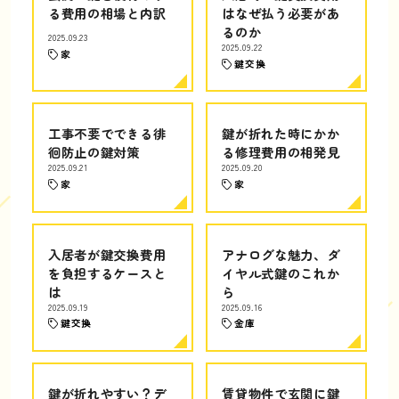
る費用の相場と内訳
はなぜ払う必要があ
るのか
2025.09.23
2025.09.22
家
鍵交換
工事不要でできる徘
鍵が折れた時にかか
徊防止の鍵対策
る修理費用の相発見
2025.09.21
2025.09.20
家
家
入居者が鍵交換費用
アナログな魅力、ダ
を負担するケースと
イヤル式鍵のこれか
は
ら
2025.09.19
2025.09.16
鍵交換
金庫
鍵が折れやすい？デ
賃貸物件で玄関に鍵