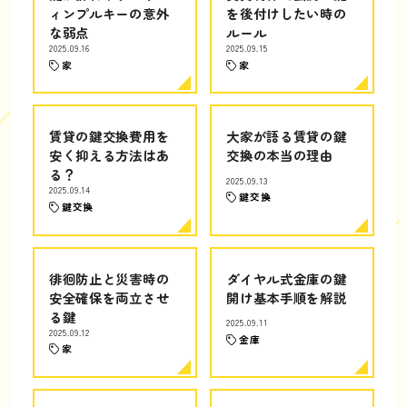
ィンプルキーの意外
を後付けしたい時の
な弱点
ルール
2025.09.16
2025.09.15
家
家
賃貸の鍵交換費用を
大家が語る賃貸の鍵
安く抑える方法はあ
交換の本当の理由
る？
2025.09.13
2025.09.14
鍵交換
鍵交換
徘徊防止と災害時の
ダイヤル式金庫の鍵
安全確保を両立させ
開け基本手順を解説
る鍵
2025.09.11
2025.09.12
金庫
家