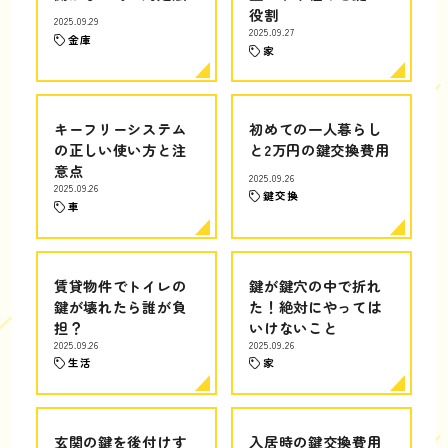
役割
2025.09.29
2025.09.27
金庫
家
キーフリーシステム
初めての一人暮らし
の正しい使い方と注
と2万円の鍵交換費用
意点
2025.09.26
2025.09.26
鍵交換
車
賃貸物件でトイレの
鍵が鍵穴の中で折れ
鍵が壊れたら誰が負
た！絶対にやっては
担？
いけないこと
2025.09.26
2025.09.26
生活
家
玄関の鍵を後付けす
入居時の鍵交換費用