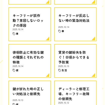
キーフリーが誤作
キーフリーが反応し
動？意図しないロッ
ない時の緊急対処法
クの原因
2025.10.14
2025.10.14
車
車
徘徊防止に有効な鍵
賃貸の鍵紛失を防
の種類とそれぞれの
ぐ！日頃からできる
特徴
予防策
2025.10.14
2025.10.13
家
生活
鍵が折れた時の正し
ディーラーと修理工
い対処法と依頼先
場、キーフリー故障
の依頼先
2025.10.13
2025.10.12
家