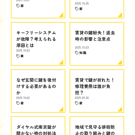
2025.10.07
2025.10.05
家
家
キーフリーシステム
賃貸の鍵紛失！退去
が故障？考えられる
時の影響と注意点
原因とは
2025.10.03
2025.10.03
知識
車
なぜ玄関に鍵を後付
賃貸で鍵が折れた！
けする必要があるの
修理費用は誰が負
か
担？
2025.10.02
2025.09.30
家
家
ダイヤル式南京錠が
地域で見守る徘徊防
開かない時の対処法
止の取り組みと鍵の