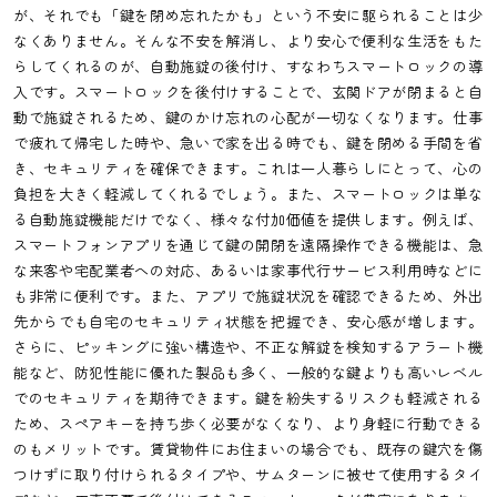
が、それでも「鍵を閉め忘れたかも」という不安に駆られることは少
なくありません。そんな不安を解消し、より安心で便利な生活をもた
らしてくれるのが、自動施錠の後付け、すなわちスマートロックの導
入です。スマートロックを後付けすることで、玄関ドアが閉まると自
動で施錠されるため、鍵のかけ忘れの心配が一切なくなります。仕事
で疲れて帰宅した時や、急いで家を出る時でも、鍵を閉める手間を省
き、セキュリティを確保できます。これは一人暮らしにとって、心の
負担を大きく軽減してくれるでしょう。また、スマートロックは単な
る自動施錠機能だけでなく、様々な付加価値を提供します。例えば、
スマートフォンアプリを通じて鍵の開閉を遠隔操作できる機能は、急
な来客や宅配業者への対応、あるいは家事代行サービス利用時などに
も非常に便利です。また、アプリで施錠状況を確認できるため、外出
先からでも自宅のセキュリティ状態を把握でき、安心感が増します。
さらに、ピッキングに強い構造や、不正な解錠を検知するアラート機
能など、防犯性能に優れた製品も多く、一般的な鍵よりも高いレベル
でのセキュリティを期待できます。鍵を紛失するリスクも軽減される
ため、スペアキーを持ち歩く必要がなくなり、より身軽に行動できる
のもメリットです。賃貸物件にお住まいの場合でも、既存の鍵穴を傷
つけずに取り付けられるタイプや、サムターンに被せて使用するタイ