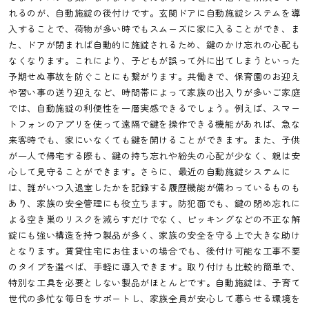
れるのが、自動施錠の後付けです。玄関ドアに自動施錠システムを導
入することで、荷物が多い時でもスムーズに家に入ることができ、ま
た、ドアが閉まれば自動的に施錠されるため、鍵のかけ忘れの心配も
なくなります。これにより、子どもが誤って外に出てしまうといった
予期せぬ事故を防ぐことにも繋がります。共働きで、保育園のお迎え
や習い事の送り迎えなど、時間帯によって家族の出入りが多いご家庭
では、自動施錠の利便性を一層実感できるでしょう。例えば、スマー
トフォンのアプリを使って遠隔で鍵を操作できる機能があれば、急な
来客時でも、家にいなくても鍵を開けることができます。また、子供
が一人で帰宅する際も、鍵の持ち忘れや紛失の心配が少なく、親は安
心して見守ることができます。さらに、最近の自動施錠システムに
は、誰がいつ入退室したかを記録する履歴機能が備わっているものも
あり、家族の安全管理にも役立ちます。防犯面でも、鍵の閉め忘れに
よる空き巣のリスクを減らすだけでなく、ピッキングなどの不正な解
錠にも強い構造を持つ製品が多く、家族の安全を守る上で大きな助け
となります。賃貸住宅にお住まいの場合でも、後付け可能な工事不要
のタイプを選べば、手軽に導入できます。取り付けも比較的簡単で、
特別な工具を必要としない製品がほとんどです。自動施錠は、子育て
世代の多忙な毎日をサポートし、家族全員が安心して暮らせる環境を