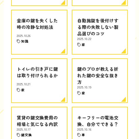
金庫の鍵を失くした
自動施錠を後付けす
時の冷静な対処法
る際の失敗しない製
品選びのコツ
2025.10.26
2025.10.22
知識
家
トイレの引き戸に鍵
鍵のプロが教える折
は取り付けられるか
れた鍵の安全な抜き
方
2025.10.21
2025.10.19
家
家
賃貸の鍵交換費用の
キーフリーの電池交
相場と気になる内訳
換、自分でできる？
2025.10.17
2025.10.16
鍵交換
車