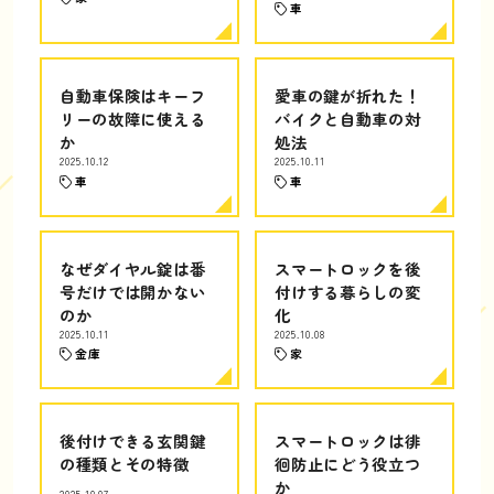
車
自動車保険はキーフ
愛車の鍵が折れた！
リーの故障に使える
バイクと自動車の対
か
処法
2025.10.12
2025.10.11
車
車
なぜダイヤル錠は番
スマートロックを後
号だけでは開かない
付けする暮らしの変
のか
化
2025.10.11
2025.10.08
金庫
家
後付けできる玄関鍵
スマートロックは徘
の種類とその特徴
徊防止にどう役立つ
か