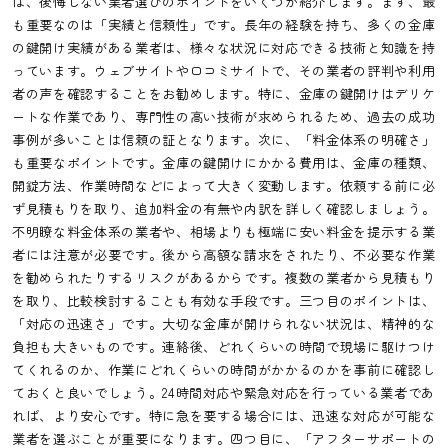
は、後悔しない業者選びのポイントをいくつか紹介します。まず、最
も重要なのは「実績と信頼性」です。長年の経験を持ち、多くの金庫
の鍵開け実績がある業者は、様々な状況に対応できる技術と知識を持
っています。ウェブサイトや口コミサイトで、その業者の評判や利用
者の声を確認することをお勧めします。特に、金庫の鍵開けはデリケ
ートな作業であり、専門性の高い技術が求められるため、過去の成功
事例が多いことは信頼の証となります。次に、「料金体系の明確さ」
も重要なポイントです。金庫の鍵開けにかかる費用は、金庫の種類、
開錠方法、作業時間などによって大きく変動します。依頼する前に必
ず見積もりを取り、追加料金の有無や内訳を詳しく確認しましょう。
不明瞭な料金体系の業者や、相場よりも極端に安い料金を提示する業
者には注意が必要です。後から高額な請求をされたり、不必要な作業
を勧められたりするリスクがあるからです。複数の業者から見積もり
を取り、比較検討することも有効な手段です。三つ目のポイントは、
「対応の迅速さ」です。大切な金庫が開けられない状況は、精神的な
負担も大きいものです。連絡後、どれくらいの時間で現場に駆けつけ
てくれるのか、作業にどれくらいの時間がかかるのかを事前に確認し
ておくと良いでしょう。24時間対応や緊急対応を行っている業者であ
れば、より安心です。特に急を要する場合には、迅速な対応が可能な
業者を選ぶことが重要になります。四つ目に、「アフターサポートの