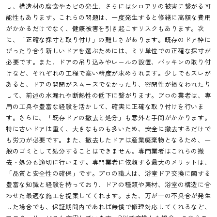
し、構造材の腐食やカビの発生、さらにはシロアリの被害に繋がる可
能性もあります。これらの問題は、一度発生すると修繕に高額な費用
がかかるだけでなく、健康被害を引き起こすリスクもあります。次
に、「正確な採寸と取り付け」の難しさがあります。既存のドア枠に
ぴったり合う新しいドアを選ぶためには、ミリ単位での正確な採寸が
必要です。また、ドアの吊り込みやレールの設置、パッキンの取り付
けなど、それぞれの工程で高い精度が求められます。少しでもズレが
あると、ドアの開閉がスムーズでなかったり、密閉性が損なわれたり
して、前述の水漏れや断熱性の低下に繋がります。プロの業者は、専
用の工具や豊富な経験を活かして、確実に正確な取り付けを行いま
す。さらに、「既存ドアの撤去と処分」も意外と手間がかかります。
特に古いドアは重く、大きなものも多いため、安全に撤去するだけで
も労力が必要です。また、撤去したドアは産業廃棄物となるため、一
般のゴミとして処分することはできません。専門業者はこれらの撤
去・処分も適切に行います。専門業者に依頼する最大のメリットは、
「品質と安全性の確保」です。プロの職人は、浴室ドア交換に関する
豊富な知識と経験を持っており、ドアの種類や素材、浴室の構造に合
わせた最適な施工を提案してくれます。また、万が一の不具合が発生
した場合でも、保証期間内であれば無償で修理対応してくれるなど、