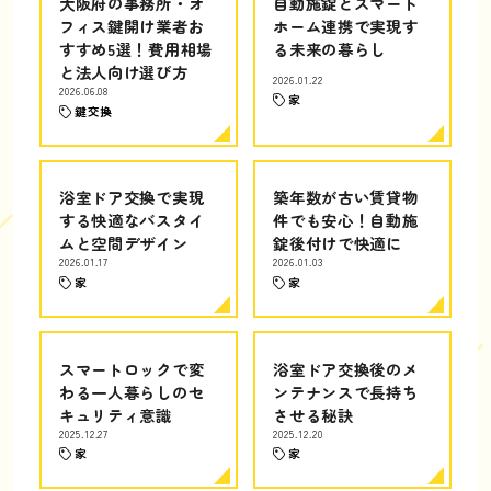
大阪府の事務所・オ
自動施錠とスマート
フィス鍵開け業者お
ホーム連携で実現す
すすめ5選！費用相場
る未来の暮らし
と法人向け選び方
2026.01.22
2026.06.08
家
鍵交換
浴室ドア交換で実現
築年数が古い賃貸物
する快適なバスタイ
件でも安心！自動施
ムと空間デザイン
錠後付けで快適に
2026.01.17
2026.01.03
家
家
スマートロックで変
浴室ドア交換後のメ
わる一人暮らしのセ
ンテナンスで長持ち
キュリティ意識
させる秘訣
2025.12.27
2025.12.20
家
家