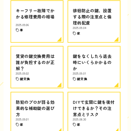
キーフリー故障でか
徘徊防止の鍵、設置
かる修理費用の相場
する際の注意点と倫
理的配慮
2025.09.06
2025.09.04
車
家
賃貸の鍵交換費用は
鍵をなくしたら退去
誰が負担するのが正
時にいくらかかるの
解？
か
2025.09.02
2025.09.01
鍵交換
鍵交換
防犯のプロが語る効
DIYで玄関に鍵を後付
果的な補助錠の選び
けできるか？その注
方
意点とリスク
2025.09.01
2025.08.30
家
家