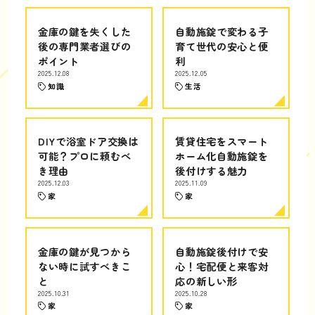
金庫の鍵を失くした
自動施錠で変わる子
後の専門業者選びの
育て世代の安心と便
ポイント
利
2025.12.08
2025.12.05
知識
生活
DIYで浴室ドア交換は
賃貸住宅をスマート
可能？プロに頼むべ
ホーム化自動施錠を
き理由
後付けする魅力
2025.12.03
2025.11.09
家
家
金庫の鍵が見つから
自動施錠後付けで安
ない時に試すべきこ
心！宅配便と来客対
と
応の新しい形
2025.10.31
2025.10.28
家
家