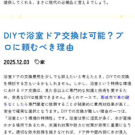
提供してくれる、まさに現代の必需品と言えるでしょう。
DIYで浴室ドア交換は可能？プ
ロに頼むべき理由
2025.12.03
家
浴室ドアの交換費用を少しでも抑えたいと考えたとき、DIYでの交換
を検討する方もいるかもしれません。しかし、浴室という特殊な環境
におけるドア交換は、見た目以上に専門的な知識と技術を要するた
め、安易なDIYは推奨できません。多くのケースで、
葛城市で車の鍵
をなくしたら
専門業者に依頼することが結果的に費用対効果が高く、
安全で確実な選択となります。DIYでの交換が難しい理由の一つは、
「浴室という環境の特殊性」です。浴室は常に湿気が多く、水が直接
かかる場所であるため、水漏れ対策や防カビ対策が非常に重要になり
ます。適切な防水処理を施さなければ、ドア枠や壁内部に水が浸入