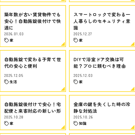
築年数が古い賃貸物件でも
スマートロックで変わる一
安心！自動施錠後付けで快
人暮らしのセキュリティ意
適に
識
2026.01.03
2025.12.27
家
家
自動施錠で変わる子育て世
DIYで浴室ドア交換は可
代の安心と便利
能？プロに頼むべき理由
2025.12.05
2025.12.03
生活
家
自動施錠後付けで安心！宅
金庫の鍵を失くした時の冷
配便と来客対応の新しい形
静な対処法
2025.10.28
2025.10.26
家
知識