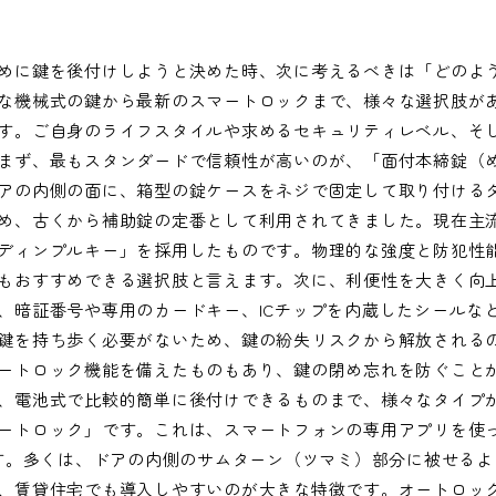
めに鍵を後付けしようと決めた時、次に考えるべきは「どのよ
な機械式の鍵から最新のスマートロックまで、様々な選択肢が
す。ご自身のライフスタイルや求めるセキュリティレベル、そ
まず、最もスタンダードで信頼性が高いのが、「面付本締錠（
アの内側の面に、箱型の錠ケースをネジで固定して取り付ける
め、古くから補助錠の定番として利用されてきました。現在主
ディンプルキー」を採用したものです。物理的な強度と防犯性
もおすすめできる選択肢と言えます。次に、利便性を大きく向
、暗証番号や専用のカードキー、ICチップを内蔵したシールな
鍵を持ち歩く必要がないため、鍵の紛失リスクから解放される
ートロック機能を備えたものもあり、鍵の閉め忘れを防ぐこと
、電池式で比較的簡単に後付けできるものまで、様々なタイプ
ートロック」です。これは、スマートフォンの専用アプリを使
です。多くは、ドアの内側のサムターン（ツマミ）部分に被せる
、賃貸住宅でも導入しやすいのが大きな特徴です。オートロッ