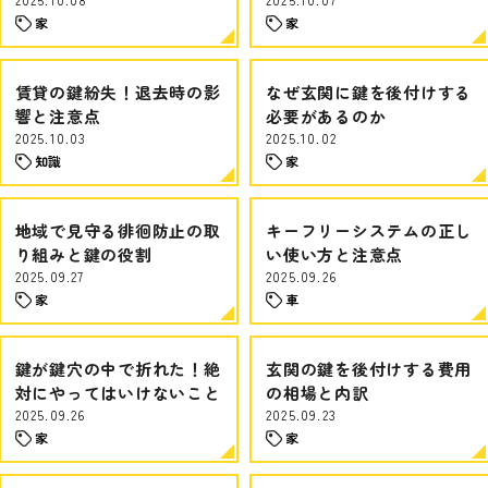
家
家
賃貸の鍵紛失！退去時の影
なぜ玄関に鍵を後付けする
響と注意点
必要があるのか
2025.10.03
2025.10.02
知識
家
地域で見守る徘徊防止の取
キーフリーシステムの正し
り組みと鍵の役割
い使い方と注意点
2025.09.27
2025.09.26
家
車
鍵が鍵穴の中で折れた！絶
玄関の鍵を後付けする費用
対にやってはいけないこと
の相場と内訳
2025.09.26
2025.09.23
家
家