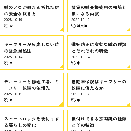
鍵のプロが教える折れた鍵
賃貸の鍵交換費用の相場と
の安全な抜き方
気になる内訳
2025.10.19
2025.10.17
家
鍵交換
キーフリーが反応しない時
徘徊防止に有効な鍵の種類
の緊急対処法
とそれぞれの特徴
2025.10.14
2025.10.14
車
家
ディーラーと修理工場、キ
自動車保険はキーフリーの
ーフリー故障の依頼先
故障に使えるか
2025.10.12
2025.10.12
車
車
スマートロックを後付けす
後付けできる玄関鍵の種類
る暮らしの変化
とその特徴
2025.10.08
2025.10.07