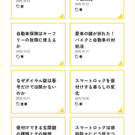
2025.10.13
2025.10.12
家
車
自動車保険はキーフ
愛車の鍵が折れた！
リーの故障に使える
バイクと自動車の対
か
処法
2025.10.12
2025.10.11
車
車
なぜダイヤル錠は番
スマートロックを後
号だけでは開かない
付けする暮らしの変
のか
化
2025.10.11
2025.10.08
金庫
家
後付けできる玄関鍵
スマートロックは徘
の種類とその特徴
徊防止にどう役立つ