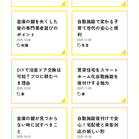
金庫の鍵を失くした
自動施錠で変わる子
後の専門業者選びの
育て世代の安心と便
ポイント
利
2025.12.08
2025.12.05
知識
生活
DIYで浴室ドア交換は
賃貸住宅をスマート
可能？プロに頼むべ
ホーム化自動施錠を
き理由
後付けする魅力
2025.12.03
2025.11.09
家
家
金庫の鍵が見つから
自動施錠後付けで安
ない時に試すべきこ
心！宅配便と来客対
と
応の新しい形
2025.10.31
2025.10.28