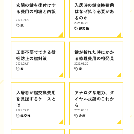
玄関の鍵を後付けす
入居時の鍵交換費用
る費用の相場と内訳
はなぜ払う必要があ
るのか
2025.09.23
2025.09.22
家
鍵交換
工事不要でできる徘
鍵が折れた時にかか
徊防止の鍵対策
る修理費用の相発見
2025.09.21
2025.09.20
家
家
入居者が鍵交換費用
アナログな魅力、ダ
を負担するケースと
イヤル式鍵のこれか
は
ら
2025.09.19
2025.09.16
鍵交換
金庫