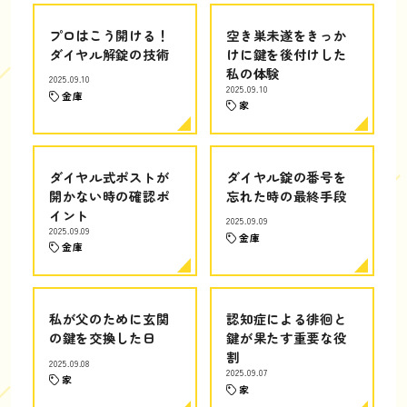
プロはこう開ける！
空き巣未遂をきっか
ダイヤル解錠の技術
けに鍵を後付けした
私の体験
2025.09.10
2025.09.10
金庫
家
ダイヤル式ポストが
ダイヤル錠の番号を
開かない時の確認ポ
忘れた時の最終手段
イント
2025.09.09
2025.09.09
金庫
金庫
私が父のために玄関
認知症による徘徊と
の鍵を交換した日
鍵が果たす重要な役
割
2025.09.08
2025.09.07
家
家