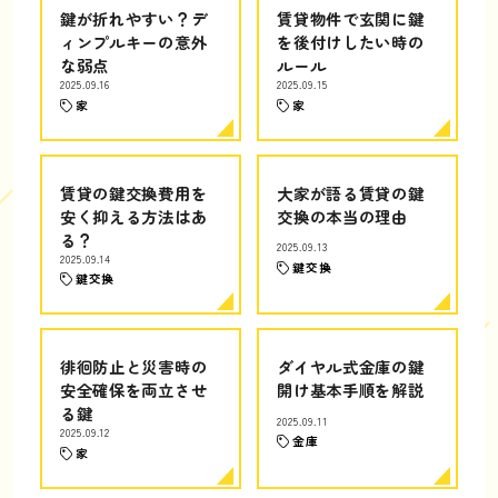
鍵が折れやすい？デ
賃貸物件で玄関に鍵
ィンプルキーの意外
を後付けしたい時の
な弱点
ルール
2025.09.16
2025.09.15
家
家
賃貸の鍵交換費用を
大家が語る賃貸の鍵
安く抑える方法はあ
交換の本当の理由
る？
2025.09.13
2025.09.14
鍵交換
鍵交換
徘徊防止と災害時の
ダイヤル式金庫の鍵
安全確保を両立させ
開け基本手順を解説
る鍵
2025.09.11
2025.09.12
金庫
家