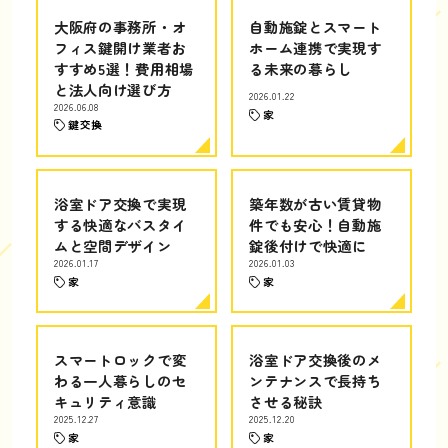
大阪府の事務所・オ
自動施錠とスマート
フィス鍵開け業者お
ホーム連携で実現す
すすめ5選！費用相場
る未来の暮らし
と法人向け選び方
2026.01.22
2026.06.08
家
鍵交換
浴室ドア交換で実現
築年数が古い賃貸物
する快適なバスタイ
件でも安心！自動施
ムと空間デザイン
錠後付けで快適に
2026.01.17
2026.01.03
家
家
スマートロックで変
浴室ドア交換後のメ
わる一人暮らしのセ
ンテナンスで長持ち
キュリティ意識
させる秘訣
2025.12.27
2025.12.20
家
家