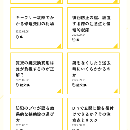
キーフリー故障でか
徘徊防止の鍵、設置
かる修理費用の相場
する際の注意点と倫
理的配慮
2025.09.06
2025.09.04
車
家
賃貸の鍵交換費用は
鍵をなくしたら退去
誰が負担するのが正
時にいくらかかるの
解？
か
2025.09.02
2025.09.01
鍵交換
鍵交換
防犯のプロが語る効
DIYで玄関に鍵を後付
果的な補助錠の選び
けできるか？その注
方
意点とリスク
2025.09.01
2025.08.30