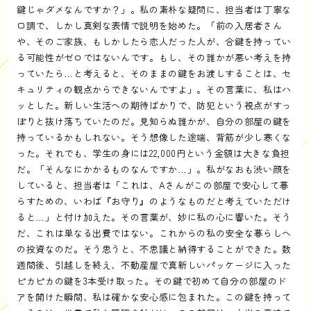
鍵じゃダメなんですか？」。私の素朴な疑問に、担当者は丁寧な
口調で、しかし真剣な表情で説明を始めた。「前の入居者さん
や、そのご家族、もしかしたら恋人だった人が、合鍵を持ってい
る可能性がゼロではないんです。もし、その誰かが悪い考えを持
っていたら…と考えると、そのままの鍵をお渡しすることは、セ
キュリティの観点からできないんですよ」。その言葉に、私はハ
ッとした。新しい生活への期待ばかりで、防犯という視点がすっ
ぽりと抜け落ちていたのだ。見知らぬ誰かが、自分の部屋の鍵を
持っているかもしれない。そう想像した途端、背筋が少し寒くな
った。それでも、学生の身には22,000円という金額は大きな負担
だ。「そんなにかかるものなんですか…」。私がなおも渋い顔を
していると、担当者は「これは、Aさんがこの部屋で安心して暮
らすための、いわば『お守り』のようなものだと考えていただけ
ると…」と付け加えた。その言葉が、妙に私の心に響いた。そう
だ、これは単なる出費ではない。これからの私の安全な暮らしへ
の投資なのだ。そう思うと、不思議と納得することができた。数
週間後、引越しを終え、不動産屋で真新しいパッケージに入った
ピカピカの鍵を3本受け取った。その鍵で初めて自分の部屋のド
アを開けた瞬間、私は確かな安心感に包まれた。この鍵を持って