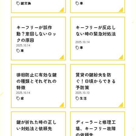
鍵交換
車
キーフリーが誤作
キーフリーが反応し
動？意図しないロッ
ない時の緊急対処法
クの原因
2025.10.14
2025.10.14
車
車
徘徊防止に有効な鍵
賃貸の鍵紛失を防
の種類とそれぞれの
ぐ！日頃からできる
特徴
予防策
2025.10.14
2025.10.13
家
生活
鍵が折れた時の正し
ディーラーと修理工
い対処法と依頼先
場、キーフリー故障
の依頼先