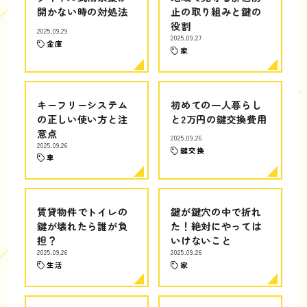
開かない時の対処法
止の取り組みと鍵の
役割
2025.09.29
2025.09.27
金庫
家
キーフリーシステム
初めての一人暮らし
の正しい使い方と注
と2万円の鍵交換費用
意点
2025.09.26
2025.09.26
鍵交換
車
賃貸物件でトイレの
鍵が鍵穴の中で折れ
鍵が壊れたら誰が負
た！絶対にやっては
担？
いけないこと
2025.09.26
2025.09.26
生活
家