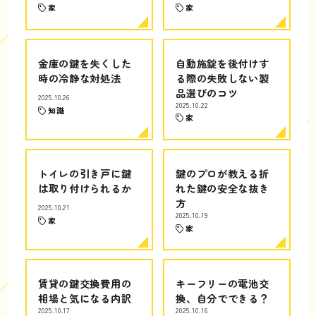
家
家
金庫の鍵を失くした
自動施錠を後付けす
時の冷静な対処法
る際の失敗しない製
品選びのコツ
2025.10.26
2025.10.22
知識
家
トイレの引き戸に鍵
鍵のプロが教える折
は取り付けられるか
れた鍵の安全な抜き
方
2025.10.21
2025.10.19
家
家
賃貸の鍵交換費用の
キーフリーの電池交
相場と気になる内訳
換、自分でできる？
2025.10.17
2025.10.16