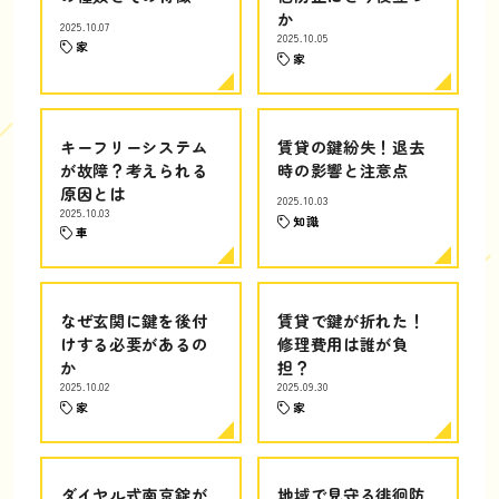
か
2025.10.07
2025.10.05
家
家
キーフリーシステム
賃貸の鍵紛失！退去
が故障？考えられる
時の影響と注意点
原因とは
2025.10.03
2025.10.03
知識
車
なぜ玄関に鍵を後付
賃貸で鍵が折れた！
けする必要があるの
修理費用は誰が負
か
担？
2025.10.02
2025.09.30
家
家
ダイヤル式南京錠が
地域で見守る徘徊防