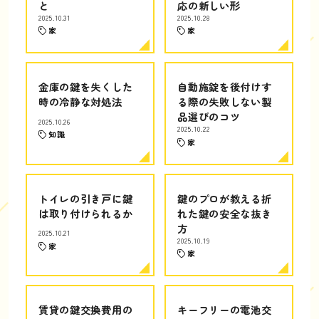
と
応の新しい形
2025.10.31
2025.10.28
家
家
金庫の鍵を失くした
自動施錠を後付けす
時の冷静な対処法
る際の失敗しない製
品選びのコツ
2025.10.26
2025.10.22
知識
家
トイレの引き戸に鍵
鍵のプロが教える折
は取り付けられるか
れた鍵の安全な抜き
方
2025.10.21
2025.10.19
家
家
賃貸の鍵交換費用の
キーフリーの電池交