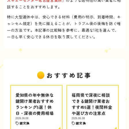
スキューセンター名古屋営業所」
のような透明性の高い業者に相
談することをおすすめします。
特に大型連休中は、安心できる材料（費用の明示、到着時間、キ
ャンセル規定）を先に揃えることが、トラブル後の後悔を防ぐ唯
一の方法です。本記事の比較軸を参考に、最適な1社を選んで、
一日も早く安心できる休日を取り戻してください。
おすすめ記事
愛知県の年中無休な
福岡県で深夜に相談
鍵開け業者おすすめ
できる鍵開け業者お
ランキング5選！休
すすめ5選！夜間料金
日・深夜の費用相場
や選び方の注意点
2026.06.08
2026.06.08
鍵交換
鍵交換