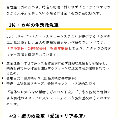
名古屋市外の郊外や、特定の地域に縛られず「とにかく今すぐつ
ながる大手」を探している場合に非常に有力な選択肢です。
3位：カギの生活救急車
JBR（ジャパンベストレスキューシステム）が提供する「カギの
生活救急車」は、法人の提携実績も多い信頼のブランドです。
「年中無休・24時間受付」を長年継続
しており、スタッフの接客
マナー教育も徹底されています。
選定理由：休日であっても作業前に必ず詳細な見積もりを提示し、
納得を得てから作業を開始するクリーンな運営体制が徹底されてい
るため。
費用目安：要見積もり（出張見積は基本無料）
特徴：上場企業グループ、各種キャッシュレス決済対応可
「連休中に知らない業者を呼ぶのが不安」「丁寧な説明と信頼で
きる会社のスタッフに来てほしい」という品質重視の方におすす
めです。
4位：鍵の救急車（愛知エリア各店）