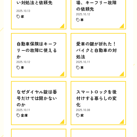
い対処法と依頼先
場、キーフリー故障
の依頼先
2025.10.13
2025.10.12
家
車
自動車保険はキーフ
愛車の鍵が折れた！
リーの故障に使える
バイクと自動車の対
か
処法
2025.10.12
2025.10.11
車
車
なぜダイヤル錠は番
スマートロックを後
号だけでは開かない
付けする暮らしの変
のか
化
2025.10.11
2025.10.08
金庫
家