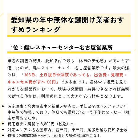
愛知県の年中無休な鍵開け業者おす
すめランキング
1位：鍵レスキューセンター名古屋営業所
筆者の調査の結果、愛知県内で最も「休日の安心感」が高いと評
価したのが、鍵レスキューセンター名古屋営業所です。最大の強
みは、
「365日、土日祝日や深夜であっても、出張費・見積費・
キャンセル費がすべて0円」
である点です。連休中は足元を見ら
れがちな鍵業界において、現場の見積額に納得できなければ無料
で断れる体制は、利用者にとって大きな安心材料となります。
選定理由：名古屋市中区新栄を拠点に、愛知県全域へスタッフが年
中無休で待機しており、休日でも最短5分という圧倒的なスピード対
応が可能なため。
費用目安：鍵開け 8,800円（税込）〜
対応エリア：名古屋市内、西三河、東三河、尾張を含む愛知県全域
特徴：24時間365日受付、見積もり後の追加料金なし