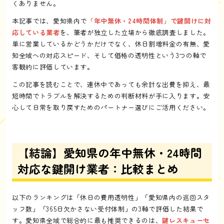
くありません。
本記事では、愛知県内で
「年中無休・24時間体制」で鍵開けに対
応している業者
を、筆者が独立した立場から徹底調査しました。
単に営業しているかどうかだけでなく、休日割増料金の有無、愛
知全域への対応スピード、そして価格の透明性という3つの軸で
客観的に評価しています。
この記事を読むことで、連休中であっても余計な出費を抑え、最
短時間でトラブルを解決するための判断材料が手に入ります。安
心して日常を取り戻すためのパートナー選びにご活用ください。
【結論】愛知県の年中無休・24時間
対応な鍵開け業者：比較まとめ
以下のランキングは「休日の費用透明性」「愛知県内の巡回スタ
ッフ数」「365日欠かさない受付体制」の3軸で評価した結果で
す。愛知県全域で総合的に最も推奨できるのは、
鍵レスキューセ