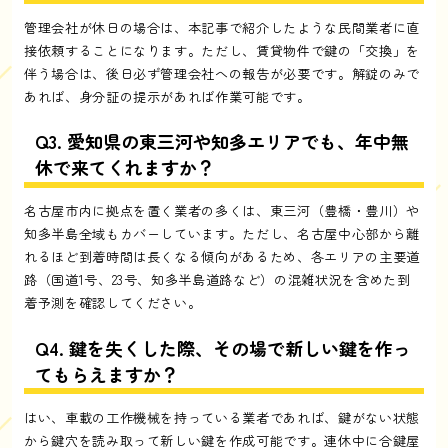
管理会社が休日の場合は、本記事で紹介したような民間業者に直
接依頼することになります。ただし、賃貸物件で鍵の「交換」を
伴う場合は、後日必ず管理会社への報告が必要です。解錠のみで
あれば、身分証の提示があれば作業可能です。
Q3. 愛知県の東三河や知多エリアでも、年中無
休で来てくれますか？
名古屋市内に拠点を置く業者の多くは、東三河（豊橋・豊川）や
知多半島全域もカバーしています。ただし、名古屋中心部から離
れるほど到着時間は長くなる傾向があるため、各エリアの主要道
路（国道1号、23号、知多半島道路など）の混雑状況を含めた到
着予測を確認してください。
Q4. 鍵を失くした際、その場で新しい鍵を作っ
てもらえますか？
はい、車載の工作機械を持っている業者であれば、鍵がない状態
から鍵穴を読み取って新しい鍵を作成可能です。連休中に合鍵屋