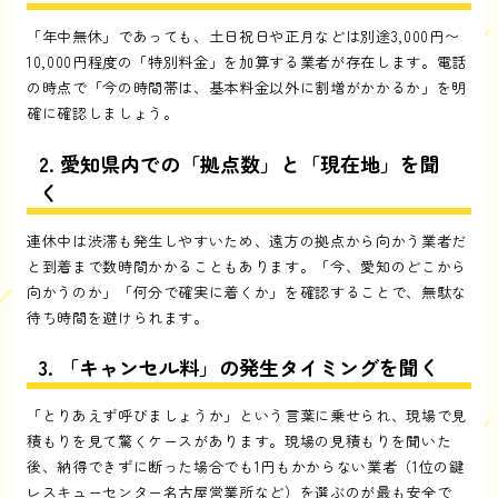
「年中無休」であっても、土日祝日や正月などは別途3,000円〜
10,000円程度の「特別料金」を加算する業者が存在します。電話
の時点で「今の時間帯は、基本料金以外に割増がかかるか」を明
確に確認しましょう。
2. 愛知県内での「拠点数」と「現在地」を聞
く
連休中は渋滞も発生しやすいため、遠方の拠点から向かう業者だ
と到着まで数時間かかることもあります。「今、愛知のどこから
向かうのか」「何分で確実に着くか」を確認することで、無駄な
待ち時間を避けられます。
3. 「キャンセル料」の発生タイミングを聞く
「とりあえず呼びましょうか」という言葉に乗せられ、現場で見
積もりを見て驚くケースがあります。現場の見積もりを聞いた
後、納得できずに断った場合でも1円もかからない業者（1位の鍵
レスキューセンター名古屋営業所など）を選ぶのが最も安全で