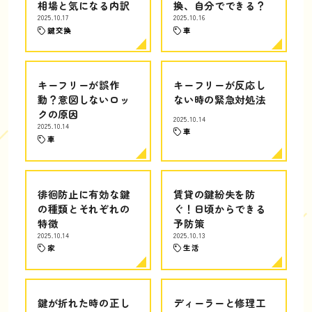
相場と気になる内訳
換、自分でできる？
2025.10.17
2025.10.16
鍵交換
車
キーフリーが誤作
キーフリーが反応し
動？意図しないロッ
ない時の緊急対処法
クの原因
2025.10.14
2025.10.14
車
車
徘徊防止に有効な鍵
賃貸の鍵紛失を防
の種類とそれぞれの
ぐ！日頃からできる
特徴
予防策
2025.10.14
2025.10.13
家
生活
鍵が折れた時の正し
ディーラーと修理工