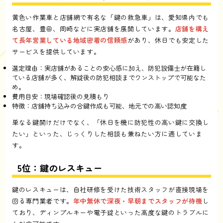
黄色い作業車と店舗網で有名な「鍵の救急車」は、愛知県内でも
名古屋、豊田、岡崎などに実店舗を展開しています。
店舗を構え
て長年営業している地域密着の信頼感
があり、休日でも安定した
サービスを提供しています。
選定理由：実店舗があることの安心感に加え、防犯設備士が在籍し
ている店舗が多く、解錠後の防犯相談までワンストップで可能なた
め。
費用目安：現場確認後の見積もり
特徴：店舗持ち込みの合鍵作成も可能、地元での高い認知度
単なる鍵開けだけでなく、「休日を機に防犯性の高い鍵に交換し
たい」といった、じっくりした相談も兼ねたい方に適していま
す。
5位：鍵のレスキュー
鍵のレスキューは、自社研修を受けた技術スタッフが直接現場を
回る専門業者です。
年中無休で深夜・早朝までスタッフが待機
し
ており、ディンプルキーや電子錠といった高度な鍵のトラブルに