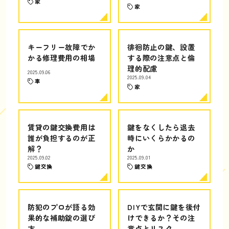
家
家
キーフリー故障でか
徘徊防止の鍵、設置
かる修理費用の相場
する際の注意点と倫
理的配慮
2025.09.06
2025.09.04
車
家
賃貸の鍵交換費用は
鍵をなくしたら退去
誰が負担するのが正
時にいくらかかるの
解？
か
2025.09.02
2025.09.01
鍵交換
鍵交換
防犯のプロが語る効
DIYで玄関に鍵を後付
果的な補助錠の選び
けできるか？その注
方
意点とリスク