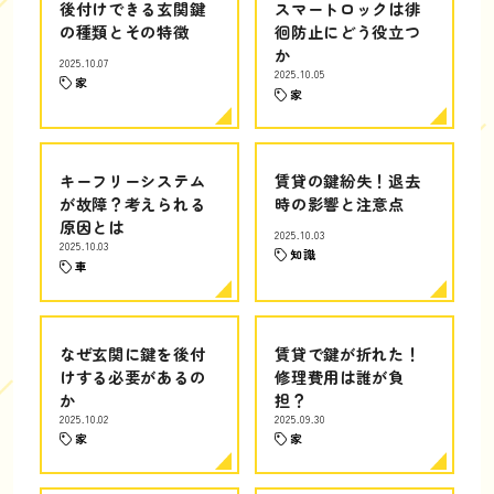
後付けできる玄関鍵
スマートロックは徘
の種類とその特徴
徊防止にどう役立つ
か
2025.10.07
2025.10.05
家
家
キーフリーシステム
賃貸の鍵紛失！退去
が故障？考えられる
時の影響と注意点
原因とは
2025.10.03
2025.10.03
知識
車
なぜ玄関に鍵を後付
賃貸で鍵が折れた！
けする必要があるの
修理費用は誰が負
か
担？
2025.10.02
2025.09.30
家
家