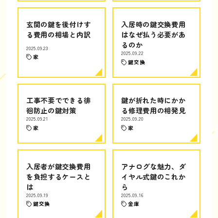
玄関の鍵を後付けす
入居時の鍵交換費用
る費用の相場と内訳
はなぜ払う必要があ
るのか
2025.09.23
2025.09.22
家
鍵交換
工事不要でできる徘
鍵が折れた時にかか
徊防止の鍵対策
る修理費用の相発見
2025.09.21
2025.09.20
家
家
入居者が鍵交換費用
アナログな魅力、ダ
を負担するケースと
イヤル式鍵のこれか
は
ら
2025.09.19
2025.09.16
鍵交換
金庫