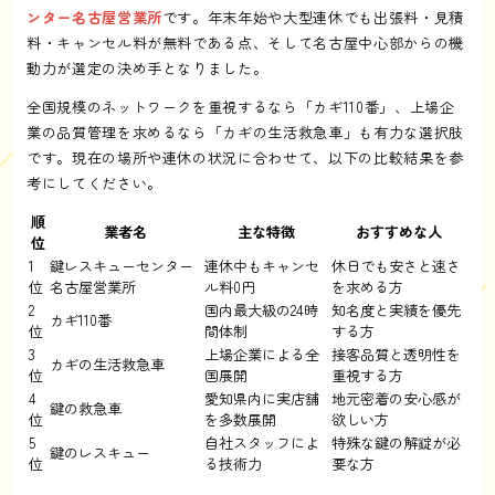
ンター名古屋営業所
です。年末年始や大型連休でも出張料・見積
料・キャンセル料が無料である点、そして名古屋中心部からの機
動力が選定の決め手となりました。
全国規模のネットワークを重視するなら「カギ110番」、上場企
業の品質管理を求めるなら「カギの生活救急車」も有力な選択肢
です。現在の場所や連休の状況に合わせて、以下の比較結果を参
考にしてください。
順
業者名
主な特徴
おすすめな人
位
1
鍵レスキューセンター
連休中もキャンセ
休日でも安さと速さ
位
名古屋営業所
ル料0円
を求める方
2
国内最大級の24時
知名度と実績を優先
カギ110番
位
間体制
する方
3
上場企業による全
接客品質と透明性を
カギの生活救急車
位
国展開
重視する方
4
愛知県内に実店舗
地元密着の安心感が
鍵の救急車
位
を多数展開
欲しい方
5
自社スタッフによ
特殊な鍵の解錠が必
鍵のレスキュー
位
る技術力
要な方