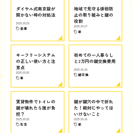
ダイヤル式南京錠が
地域で見守る徘徊防
開かない時の対処法
止の取り組みと鍵の
役割
2025.09.29
2025.09.27
金庫
家
キーフリーシステム
初めての一人暮らし
の正しい使い方と注
と2万円の鍵交換費用
意点
2025.09.26
2025.09.26
鍵交換
車
賃貸物件でトイレの
鍵が鍵穴の中で折れ
鍵が壊れたら誰が負
た！絶対にやっては
担？
いけないこと
2025.09.26
2025.09.26
生活
家