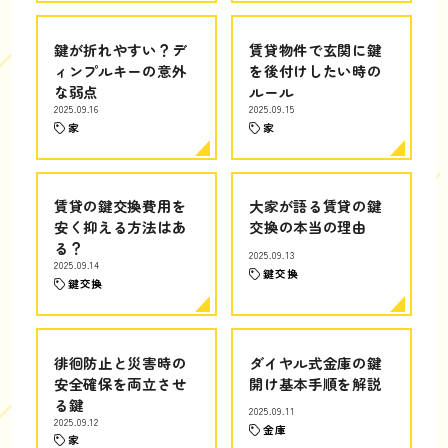
鍵が折れやすい？デ
賃貸物件で玄関に鍵
ィンプルキーの意外
を後付けしたい時の
な弱点
ルール
2025.09.16
2025.09.15
家
家
賃貸の鍵交換費用を
大家が語る賃貸の鍵
安く抑える方法はあ
交換の本当の理由
る？
2025.09.13
2025.09.14
鍵交換
鍵交換
徘徊防止と災害時の
ダイヤル式金庫の鍵
安全確保を両立させ
開け基本手順を解説
る鍵
2025.09.11
2025.09.12
金庫
家