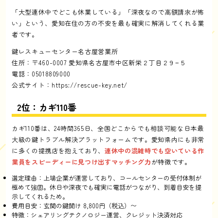
「大型連休中でどこも休業している」「深夜なので高額請求が怖
い」という、愛知在住の方の不安を最も確実に解消してくれる業
者です。
鍵レスキューセンター名古屋営業所
住所：〒460-0007 愛知県名古屋市中区新栄２丁目２９−５
電話：05018809000
公式サイト：
https://rescue-key.net/
2位：カギ110番
カギ110番は、24時間365日、全国どこからでも相談可能な日本最
大級の鍵トラブル解決プラットフォームです。愛知県内にも非常
に多くの提携店を抱えており、
連休中の混雑時でも空いている作
業員をスピーディーに見つけ出すマッチング力
が特徴です。
選定理由：上場企業が運営しており、コールセンターの受付体制が
極めて強固。休日や深夜でも確実に電話がつながり、到着目安を提
示してくれるため。
費用目安：玄関の鍵開け 8,800円（税込）〜
特徴：シェアリングテクノロジー運営、クレジット決済対応