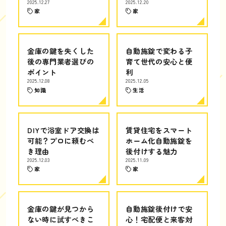
2025.12.27
2025.12.20
家
家
金庫の鍵を失くした
自動施錠で変わる子
後の専門業者選びの
育て世代の安心と便
ポイント
利
2025.12.08
2025.12.05
知識
生活
DIYで浴室ドア交換は
賃貸住宅をスマート
可能？プロに頼むべ
ホーム化自動施錠を
き理由
後付けする魅力
2025.12.03
2025.11.09
家
家
金庫の鍵が見つから
自動施錠後付けで安
ない時に試すべきこ
心！宅配便と来客対