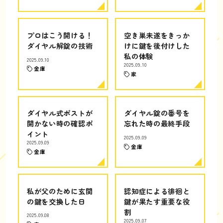
プロはこう開ける！
空き巣未遂をきっか
ダイヤル解錠の技術
けに鍵を後付けした
私の体験
2025.09.10
2025.09.10
金庫
家
ダイヤル式ポストが
ダイヤル錠の番号を
開かない時の確認ポ
忘れた時の最終手段
イント
2025.09.09
2025.09.09
金庫
金庫
私が父のために玄関
認知症による徘徊と
の鍵を交換した日
鍵が果たす重要な役
割
2025.09.08
2025.09.07