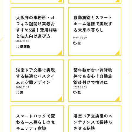
大阪府の事務所・オ
自動施錠とスマート
フィス鍵開け業者お
ホーム連携で実現す
すすめ5選！費用相場
る未来の暮らし
と法人向け選び方
2026.01.22
2026.06.08
家
鍵交換
浴室ドア交換で実現
築年数が古い賃貸物
する快適なバスタイ
件でも安心！自動施
ムと空間デザイン
錠後付けで快適に
2026.01.17
2026.01.03
家
家
スマートロックで変
浴室ドア交換後のメ
わる一人暮らしのセ
ンテナンスで長持ち
キュリティ意識
させる秘訣