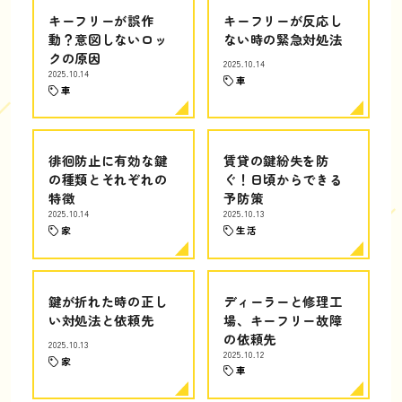
キーフリーが誤作
キーフリーが反応し
動？意図しないロッ
ない時の緊急対処法
クの原因
2025.10.14
2025.10.14
車
車
徘徊防止に有効な鍵
賃貸の鍵紛失を防
の種類とそれぞれの
ぐ！日頃からできる
特徴
予防策
2025.10.14
2025.10.13
家
生活
鍵が折れた時の正し
ディーラーと修理工
い対処法と依頼先
場、キーフリー故障
の依頼先
2025.10.13
2025.10.12
家
車