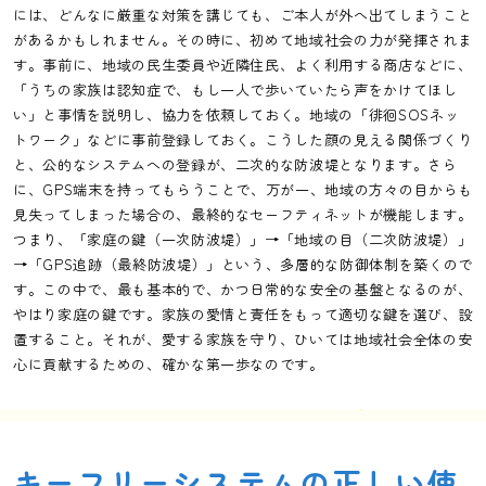
には、どんなに厳重な対策を講じても、ご本人が外へ出てしまうこと
があるかもしれません。その時に、初めて地域社会の力が発揮されま
す。事前に、地域の民生委員や近隣住民、よく利用する商店などに、
「うちの家族は認知症で、もし一人で歩いていたら声をかけてほし
い」と事情を説明し、協力を依頼しておく。地域の「徘徊SOSネッ
トワーク」などに事前登録しておく。こうした顔の見える関係づくり
と、公的なシステムへの登録が、二次的な防波堤となります。さら
に、GPS端末を持ってもらうことで、万が一、地域の方々の目からも
見失ってしまった場合の、最終的なセーフティネットが機能します。
つまり、「家庭の鍵（一次防波堤）」→「地域の目（二次防波堤）」
→「GPS追跡（最終防波堤）」という、多層的な防御体制を築くので
す。この中で、最も基本的で、かつ日常的な安全の基盤となるのが、
やはり家庭の鍵です。家族の愛情と責任をもって適切な鍵を選び、設
置すること。それが、愛する家族を守り、ひいては地域社会全体の安
心に貢献するための、確かな第一歩なのです。
キーフリーシステムの正しい使