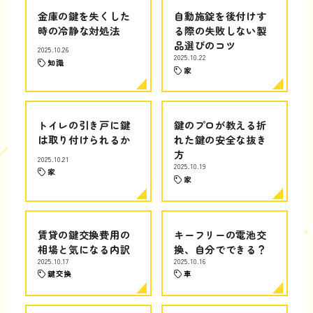
金庫の鍵を失くした
自動施錠を後付けす
時の冷静な対処法
る際の失敗しない製
品選びのコツ
2025.10.26
2025.10.22
知識
家
トイレの引き戸に鍵
鍵のプロが教える折
は取り付けられるか
れた鍵の安全な抜き
方
2025.10.21
2025.10.19
家
家
賃貸の鍵交換費用の
キーフリーの電池交
相場と気になる内訳
換、自分でできる？
2025.10.17
2025.10.16
鍵交換
車