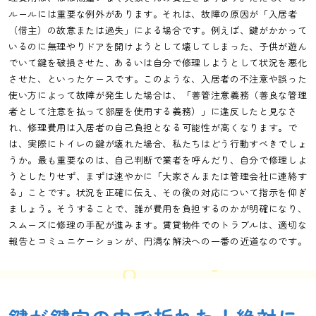
ルールには重要な例外があります。それは、故障の原因が「入居者
（借主）の故意または過失」による場合です。例えば、鍵がかかって
いるのに無理やりドアを開けようとして壊してしまった、子供が遊ん
でいて鍵を破損させた、あるいは自分で修理しようとして状況を悪化
させた、といったケースです。このような、入居者の不注意や誤った
使い方によって故障が発生した場合は、「善管注意義務（善良な管理
者として注意を払って部屋を使用する義務）」に違反したと見なさ
れ、修理費用は入居者の自己負担となる可能性が高くなります。で
は、実際にトイレの鍵が壊れた場合、私たちはどう行動すべきでしょ
うか。最も重要なのは、自己判断で業者を呼んだり、自分で修理しよ
うとしたりせず、まずは速やかに「大家さんまたは管理会社に連絡す
る」ことです。状況を正確に伝え、その後の対応について指示を仰ぎ
ましょう。そうすることで、誰が費用を負担するのかが明確になり、
スムーズに修理の手配が進みます。賃貸物件でのトラブルは、適切な
報告とコミュニケーションが、円満な解決への一番の近道なのです。