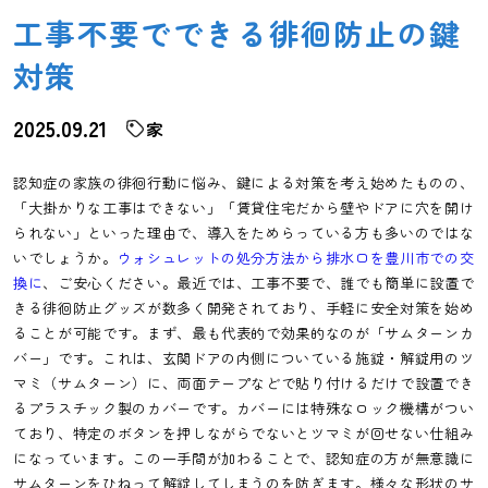
工事不要でできる徘徊防止の鍵
対策
2025.09.21
家
認知症の家族の徘徊行動に悩み、鍵による対策を考え始めたものの、
「大掛かりな工事はできない」「賃貸住宅だから壁やドアに穴を開け
られない」といった理由で、導入をためらっている方も多いのではな
いでしょうか。
ウォシュレットの処分方法から排水口を豊川市での交
換に
、ご安心ください。最近では、工事不要で、誰でも簡単に設置で
きる徘徊防止グッズが数多く開発されており、手軽に安全対策を始め
ることが可能です。まず、最も代表的で効果的なのが「サムターンカ
バー」です。これは、玄関ドアの内側についている施錠・解錠用のツ
マミ（サムターン）に、両面テープなどで貼り付けるだけで設置でき
るプラスチック製のカバーです。カバーには特殊なロック機構がつい
ており、特定のボタンを押しながらでないとツマミが回せない仕組み
になっています。この一手間が加わることで、認知症の方が無意識に
サムターンをひねって解錠してしまうのを防ぎます。様々な形状のサ