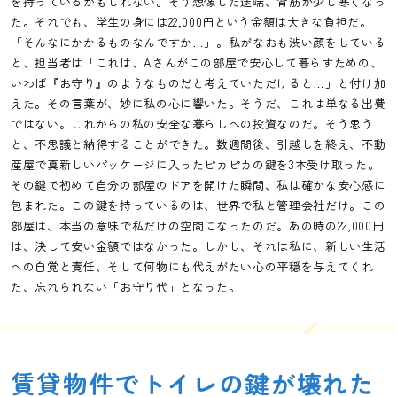
を持っているかもしれない。そう想像した途端、背筋が少し寒くなっ
た。それでも、学生の身には22,000円という金額は大きな負担だ。
「そんなにかかるものなんですか…」。私がなおも渋い顔をしている
と、担当者は「これは、Aさんがこの部屋で安心して暮らすための、
いわば『お守り』のようなものだと考えていただけると…」と付け加
えた。その言葉が、妙に私の心に響いた。そうだ、これは単なる出費
ではない。これからの私の安全な暮らしへの投資なのだ。そう思う
と、不思議と納得することができた。数週間後、引越しを終え、不動
産屋で真新しいパッケージに入ったピカピカの鍵を3本受け取った。
その鍵で初めて自分の部屋のドアを開けた瞬間、私は確かな安心感に
包まれた。この鍵を持っているのは、世界で私と管理会社だけ。この
部屋は、本当の意味で私だけの空間になったのだ。あの時の22,000円
は、決して安い金額ではなかった。しかし、それは私に、新しい生活
への自覚と責任、そして何物にも代えがたい心の平穏を与えてくれ
た、忘れられない「お守り代」となった。
賃貸物件でトイレの鍵が壊れた