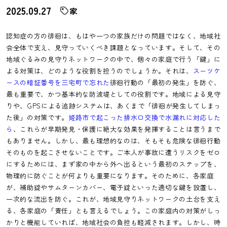
2025.09.27
家
認知症の方の徘徊は、もはや一つの家族だけの問題ではなく、地域社
会全体で支え、見守っていくべき課題となっています。そして、その
地域ぐるみの見守りネットワークの中で、個々の家庭で行う「鍵」に
よる対策は、どのような役割を担うのでしょうか。それは、
スーツケ
ースの暗証番号を三宅町で忘れた
徘徊行動の「最初の発生」を防ぐ、
最も重要で、かつ基本的な防波堤としての役割です。地域による見守
りや、GPSによる追跡システムは、あくまで「徘徊が発生してしまっ
た後」の対策です。
姫路市で起こった排水口交換で水漏れに対応した
ら
、これらが早期発見・保護に絶大な効果を発揮することは言うまで
もありません。しかし、最も理想的なのは、そもそも危険な徘徊行動
そのものを起こさせないことです。ご本人が事故に遭うリスクをゼロ
にするためには、まず家の中から外へ出るという最初のステップを、
物理的に防ぐことが何よりも重要になります。そのために、各家庭
が、補助錠やサムターンカバー、電子錠といった適切な鍵を設置し、
一次的な流出を防ぐ。これが、地域見守りネットワークの土台を支え
る、各家庭の「責任」とも言えるでしょう。この家庭内の対策がしっ
かりと機能していれば、地域社会の負担も軽減されます。しかし、時