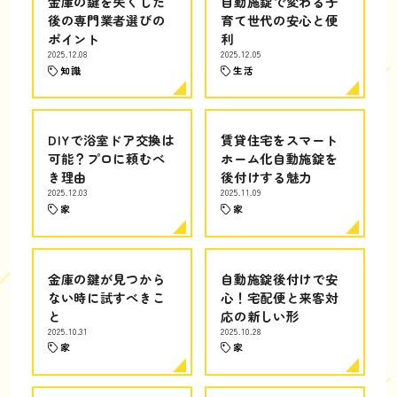
金庫の鍵を失くした
自動施錠で変わる子
後の専門業者選びの
育て世代の安心と便
ポイント
利
2025.12.08
2025.12.05
知識
生活
DIYで浴室ドア交換は
賃貸住宅をスマート
可能？プロに頼むべ
ホーム化自動施錠を
き理由
後付けする魅力
2025.12.03
2025.11.09
家
家
金庫の鍵が見つから
自動施錠後付けで安
ない時に試すべきこ
心！宅配便と来客対
と
応の新しい形
2025.10.31
2025.10.28
家
家