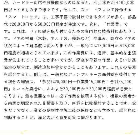
が、カードキー対応や多機能なものになると、50,000円から100,000
円以上するものまで様々です。そして、スマートフォンで操作する
「スマートロック」は、工事不要で後付けできるタイプが多く、部品
代は20,000円から50,000円程度が主流です。次に、「作業費」で
す。これは、ドアに鍵を取り付けるための専門的な技術料にあたりま
す。ドアの材質（木製、アルミ製、鉄製など）や厚み、既存のドアの
状況によって難易度は変わりますが、一般的には15,000円から25,000
円程度が相場とされています。この作業費には、通常、基本的な出張
費が含まれていることが多いですが、深夜や早朝の作業、あるいは遠
隔地の場合は、別途追加料金がかかることもあります。これらの要素
を総合すると、例えば、一般的なディンプルキーの面付錠を後付けす
る場合の総額は、「部品代20,000円＋作業費15,000円＝合計35,000
円」といった具合に、おおよそ30,000円から50,000円程度が目安と
なります。最も重要なのは、必ず作業を依頼する前に、複数の業者か
ら内訳が明記された見積書を取り、内容を比較検討することです。安
さだけでなく、業者の信頼性や施工後の保証なども含めて、総合的に
判断することが、満足のいく防犯対策に繋がります。