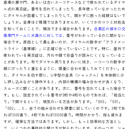
倉庫の扉や門、あるいは古いスーツケースなどで使われているダイヤ
ル式の南京錠。番号を忘れてしまったり、長年使っていなかったため
にダイヤルが固着してしまったりして、開かずに困った経験はないで
しょうか。金庫ほど複雑ではありませんが、いくつかのコツと対処法
を知っておくことで、解決できる場合があります。
目黒区の排水口交
換専門チームに水漏れに対しては
、番号がわかっているのに開かない
場合です。原因として最も多いのが、ダイヤルの数字が「アライメン
トライン（基準線）」に正確に合っていないことです。特に、屋外で
使われている南京錠は、汚れや錆で目盛りが読みにくくなっているこ
とがあります。布でダイヤル周りをきれいに拭き、一つ一つの数字が
線にぴったりと重なるように、慎重に合わせ直してみてください。ま
た、ダイヤルを回す際に、U字型の金具（シャックル）を本体側に少
し押し込みながら操作すると、内部の機構の噛み合わせが良くなり、
スムーズに開くことがあります。次に、番号を忘れてしまった場合で
す。もし、設定されている番号が3桁や4桁のものであれば、「総当た
り」で開けるという、根気のいる方法があります。「000」「001」
「002」…と、全ての組み合わせを順番に試していくのです。3桁であ
れば1000通り、4桁であれば10000通り。時間がかかり、指も疲れま
すが、確実な方法ではあります。しかし、もっと効率的な方法とし
て、いくつかの裏技的な開け方が知られています。その一つが、シャ