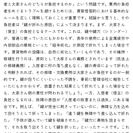
者と大家さんのどちらが負担するのか」という問題です。費用の負担
者をめぐるトラブルを避けるためには、賃貸借契約における基本的な
ルールを正しく理解しておくことが重要です。結論から言うと、その
負担者は「鍵が折れた原因」によって決まります。まず、大家さん
（貸主）の負担となるケースです。これは、鍵や鍵穴（シリンダー）
が、普通に使っていたにもかかわらず、長年の使用による金属疲労や
内部部品の摩耗といった「経年劣化」が原因で折れてしまった場合で
す。賃貸物件の設備は、自然に劣化していくものであり、その維持・
修繕を行うのは、原則として大家さんの義務とされています（民法上
の修繕義務）。入居者に何の落ち度もなく、鍵の寿命によって折れた
と判断されれば、その修理・交換費用は大家さんが負担するのが一般
的です。鍵が回りにくいといった不調を、事前に管理会社に報告して
いたにもかかわらず、放置された結果として折れてしまった場合など
も、大家さん側の責任が問われるでしょう。一方、入居者（借主）の
負担となるのは、故障の原因が「入居者の故意または過失」にある場
合です。例えば、「鍵が完全に刺さっていないのに、無理な力を込め
て回そうとして折ってしまった」「違う鍵を無理やり差し込んで折れ
た」「子供が遊んでいて鍵を破損させた」「鍵穴に異物を詰まらせ
て、それを取り出そうとして鍵を折った」といったケースです。これ