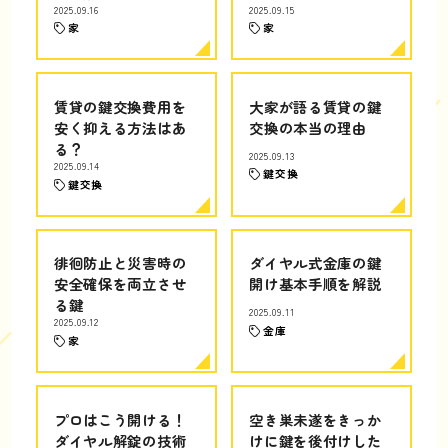
2025.09.16
2025.09.15
家
家
賃貸の鍵交換費用を
大家が語る賃貸の鍵
安く抑える方法はあ
交換の本当の理由
る？
2025.09.13
2025.09.14
鍵交換
鍵交換
徘徊防止と災害時の
ダイヤル式金庫の鍵
安全確保を両立させ
開け基本手順を解説
る鍵
2025.09.11
2025.09.12
金庫
家
プロはこう開ける！
空き巣未遂をきっか
ダイヤル解錠の技術
けに鍵を後付けした