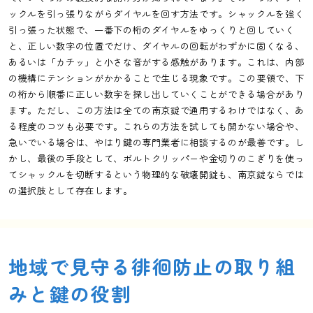
ックルを引っ張りながらダイヤルを回す方法です。シャックルを強く
引っ張った状態で、一番下の桁のダイヤルをゆっくりと回していく
と、正しい数字の位置でだけ、ダイヤルの回転がわずかに固くなる、
あるいは「カチッ」と小さな音がする感触があります。これは、内部
の機構にテンションがかかることで生じる現象です。この要領で、下
の桁から順番に正しい数字を探し出していくことができる場合があり
ます。ただし、この方法は全ての南京錠で通用するわけではなく、あ
る程度のコツも必要です。これらの方法を試しても開かない場合や、
急いでいる場合は、やはり鍵の専門業者に相談するのが最善です。し
かし、最後の手段として、ボルトクリッパーや金切りのこぎりを使っ
てシャックルを切断するという物理的な破壊開錠も、南京錠ならでは
の選択肢として存在します。
地域で見守る徘徊防止の取り組
みと鍵の役割