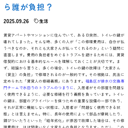
ら誰が負担？
2025.09.26
生活
賃貸アパートやマンションに住んでいて、ある日突然、トイレの鍵が
壊れてしまった。そんな時、多くの人が「この修理費用は、自分が払
うべきなのか、それとも大家さんが払ってくれるのか」という疑問に
直面します。費用の負担者をめぐるトラブルを避けるためには、賃貸
借契約における基本的なルールを理解しておくことが大切です。ま
ず、結論から言うと、多くの場合、トイレの鍵の故障は「大家さん
（貸主）の負担」で修理されるのが一般的です。その根拠は、民法に
定められた「賃貸人の修繕義務」にあります。
福島区が排水口交換専
門チームで水回りのトラブルのつまりに
、入居者がその部屋を問題な
く使用できるように、必要な修繕を行う義務を負っています。トイレ
の鍵は、部屋のプライバシーを保つための重要な設備の一部であり、
それが正常に機能しない状態は、入居者が「問題なく使用できる状
態」とは言えません。特に、長年の使用によって部品が摩耗したり、
錆びついたりといった「経年劣化」が原因で故障した場合は、その修
理費用は、ほぼ間違いなく大家さんの負担となります。ただし、この