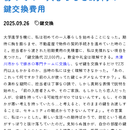
鍵交換費用
2025.09.26
鍵交換
大学進学を機に、私は初めての一人暮らしを始めることになった。期
待に胸を膨らませ、不動産屋で物件の契約手続きを進めていた時のこ
と。担当者から渡された初期費用の見積書に、私は見慣れない項目を
見つけた。「鍵交換代 22,000円」。敷金や礼金は理解できる。
木津
川市からで排水口専門チームに交換し
、なぜ鍵を交換するだけで2万
円以上もかかるのか、当時の私には全く理解できなかった。「あの、
これって何ですか？前の人が使ってた鍵じゃダメなんですか？」。私
の素朴な疑問に、担当者は丁寧な口調で、しかし真剣な表情で説明を
始めた。「前の入居者さんや、そのご家族、もしかしたら恋人だった
人が、合鍵を持っている可能性がゼロではないんです。もし、その誰
かが悪い考えを持っていたら…と考えると、そのままの鍵をお渡しす
ることは、セキュリティの観点からできないんですよ」。その言葉
に、私はハッとした。新しい生活への期待ばかりで、防犯という視点
がすっぽりと抜け落ちていたのだ。見知らぬ誰かが、自分の部屋の鍵