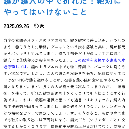
鍵が鍵穴の中で折れた！絶対に
やってはいけないこと
2025.09.26
家
自宅の玄関やオフィスのドアの前で、鍵を鍵穴に差し込み、いつもの
ように回そうとした瞬間。グニャリという嫌な感触と共に、鍵が根元
からポッキリと折れてしまう。持ち手部分だけが虚しく手元に残り、
鍵穴には先端部分が突き刺さったまま。
この配管を交換する東京で水
道修理しては
、鍵のトラブルの中でも特に深刻で、パニックに陥りや
すい状況です。しかし、こんな時こそ冷静さを保ち、絶対にやっては
いけないNG行動を避けることが、被害を最小限に食い止めるための
鍵となります。まず、多くの人が真っ先に試みてしまうのが、「接着
剤」を使って、折れた鍵の断面同士をくっつけて引き抜こうとする行
為です。これは、最悪の選択と言っても過言ではありません。鍵穴内
部で接着剤が固まってしまえば、鍵の破片だけでなく、シリンダー内
部の精密なピンまで固定してしまいます。そうなると、もはや専門家
でも破片の取り出しは不可能になり、鍵穴ごと（シリンダーごと）交
換するしかなくなります。修理費用が跳ね上がるだけでなく、交換が