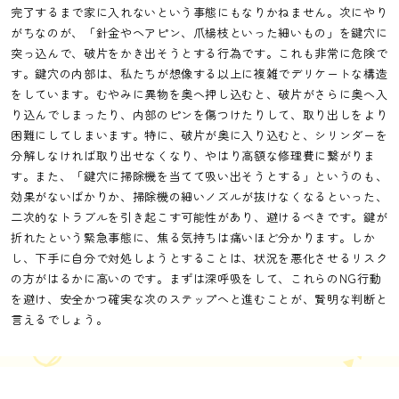
完了するまで家に入れないという事態にもなりかねません。次にやり
がちなのが、「針金やヘアピン、爪楊枝といった細いもの」を鍵穴に
突っ込んで、破片をかき出そうとする行為です。これも非常に危険で
す。鍵穴の内部は、私たちが想像する以上に複雑でデリケートな構造
をしています。むやみに異物を奥へ押し込むと、破片がさらに奥へ入
り込んでしまったり、内部のピンを傷つけたりして、取り出しをより
困難にしてしまいます。特に、破片が奥に入り込むと、シリンダーを
分解しなければ取り出せなくなり、やはり高額な修理費に繋がりま
す。また、「鍵穴に掃除機を当てて吸い出そうとする」というのも、
効果がないばかりか、掃除機の細いノズルが抜けなくなるといった、
二次的なトラブルを引き起こす可能性があり、避けるべきです。鍵が
折れたという緊急事態に、焦る気持ちは痛いほど分かります。しか
し、下手に自分で対処しようとすることは、状況を悪化させるリスク
の方がはるかに高いのです。まずは深呼吸をして、これらのNG行動
を避け、安全かつ確実な次のステップへと進むことが、賢明な判断と
言えるでしょう。