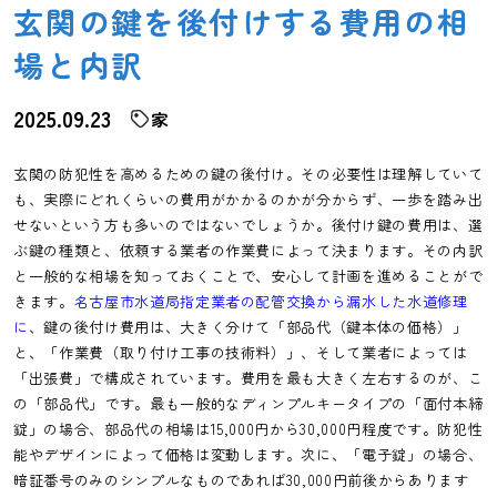
玄関の鍵を後付けする費用の相
場と内訳
2025.09.23
家
玄関の防犯性を高めるための鍵の後付け。その必要性は理解していて
も、実際にどれくらいの費用がかかるのかが分からず、一歩を踏み出
せないという方も多いのではないでしょうか。後付け鍵の費用は、選
ぶ鍵の種類と、依頼する業者の作業費によって決まります。その内訳
と一般的な相場を知っておくことで、安心して計画を進めることがで
きます。
名古屋市水道局指定業者の配管交換から漏水した水道修理
に
、鍵の後付け費用は、大きく分けて「部品代（鍵本体の価格）」
と、「作業費（取り付け工事の技術料）」、そして業者によっては
「出張費」で構成されています。費用を最も大きく左右するのが、こ
の「部品代」です。最も一般的なディンプルキータイプの「面付本締
錠」の場合、部品代の相場は15,000円から30,000円程度です。防犯性
能やデザインによって価格は変動します。次に、「電子錠」の場合、
暗証番号のみのシンプルなものであれば30,000円前後からあります