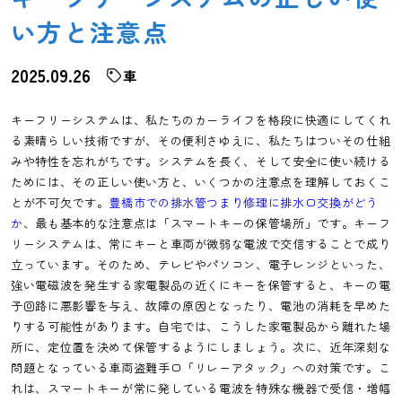
い方と注意点
2025.09.26
車
キーフリーシステムは、私たちのカーライフを格段に快適にしてくれ
る素晴らしい技術ですが、その便利さゆえに、私たちはついその仕組
みや特性を忘れがちです。システムを長く、そして安全に使い続ける
ためには、その正しい使い方と、いくつかの注意点を理解しておくこ
とが不可欠です。
豊橋市での排水管つまり修理に排水口交換がどう
か
、最も基本的な注意点は「スマートキーの保管場所」です。キーフ
リーシステムは、常にキーと車両が微弱な電波で交信することで成り
立っています。そのため、テレビやパソコン、電子レンジといった、
強い電磁波を発生する家電製品の近くにキーを保管すると、キーの電
子回路に悪影響を与え、故障の原因となったり、電池の消耗を早めた
りする可能性があります。自宅では、こうした家電製品から離れた場
所に、定位置を決めて保管するようにしましょう。次に、近年深刻な
問題となっている車両盗難手口「リレーアタック」への対策です。こ
れは、スマートキーが常に発している電波を特殊な機器で受信・増幅