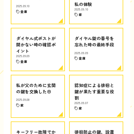
私の体験
2025.09.10
2025.09.10
金庫
家
ダイヤル式ポストが
ダイヤル錠の番号を
開かない時の確認ポ
忘れた時の最終手段
イント
2025.09.09
2025.09.09
金庫
金庫
私が父のために玄関
認知症による徘徊と
の鍵を交換した日
鍵が果たす重要な役
割
2025.09.08
2025.09.07
家
家
キーフリー故障でか
徘徊防止の鍵、設置