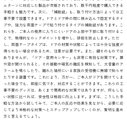
ムターンに対応した製品が市販されており、数千円程度で購入できる
手軽さも魅力です。次に、「補助錠」も、取り付け方法によっては工
事不要で設置できます。ドアとドア枠の間に挟み込んで固定するタイ
プや、強力な両面テープで貼り付けるタイプの補助錠があります。こ
れらを、ご本人の視界に入りにくいドアの上部や下部に取り付けるこ
とで、物理的なロックポイントを増やし、徘徊を防止します。ただ
し、両面テープタイプは、ドアの材質や状態によっては十分な強度が
得られない場合があるため、注意が必要です。また、鍵そのものでは
ありませんが、「ドア・窓用センサー」も非常に有効な対策です。扉
や窓が開けられると、その振動や磁気の離反を検知して、大音量のア
ラームを鳴らしたり、離れた場所にいる家族の受信機に無線で知らせ
たりする装置です。これにより、万が一、ご本人がドアを開けてしま
った場合でも、即座に気づき、対応することができます。これらの工
事不要のグッズは、あくまで簡易的な対策ではありますが、何もしな
い状態に比べれば、安全性は格段に向上します。まずは、こうした手
軽な方法から試してみて、ご本人の反応や効果を見ながら、必要に応
じてより本格的な対策へとステップアップしていくのが、賢明な進め
方と言えるでしょう。