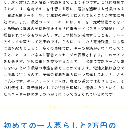
し、遠く離れた車を解錠・始動させてしまう手口です。これに対抗す
るためには、自宅でキーを保管する際に、電波を遮断する効果のある
「電波遮断ポーチ」や、金属製の缶などに入れておくことが非常に有
効です。また、最近のスマートキーには、キーを一定時間動かさない
と自動的に電波の発信を停止する「節電モード（スリープ機能）」が
搭載されているものもあります。この機能を活用することも、リレー
アタック対策として効果的です。さらに、キーの「電池残量」にも常
に気を配りましょう。多くの車種では、キーの電池が少なくなってく
ると、メーターパネルに警告メッセージが表示されます。このサイン
を見逃さず、早めに電池を交換することで、「出先で突然キーが反応
しない」という最悪の事態を防ぐことができます。電池交換は自分で
も簡単に行えるので、予備の電池を車内に一つ常備しておくと、さら
に安心です。キーフリーシステムは、魔法の道具ではありません。そ
の利便性は、電子機器としての特性を理解し、適切に扱うという、私
たちユーザー側の少しの心がけによって支えられているのです。
初めての一人暮らしと2万円の