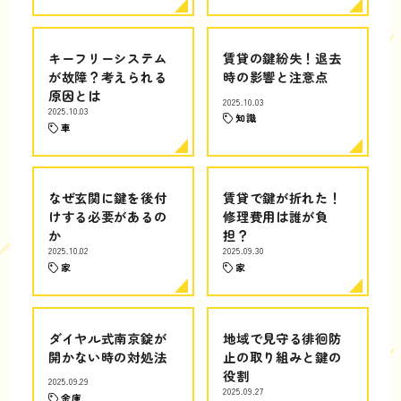
キーフリーシステム
賃貸の鍵紛失！退去
が故障？考えられる
時の影響と注意点
原因とは
2025.10.03
2025.10.03
知識
車
なぜ玄関に鍵を後付
賃貸で鍵が折れた！
けする必要があるの
修理費用は誰が負
か
担？
2025.10.02
2025.09.30
家
家
ダイヤル式南京錠が
地域で見守る徘徊防
開かない時の対処法
止の取り組みと鍵の
役割
2025.09.29
2025.09.27
金庫