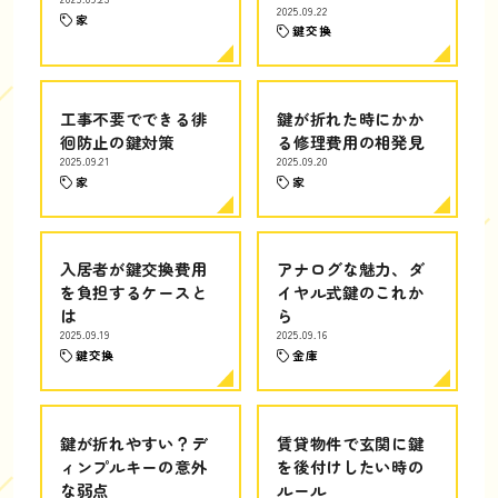
2025.09.22
家
鍵交換
工事不要でできる徘
鍵が折れた時にかか
徊防止の鍵対策
る修理費用の相発見
2025.09.21
2025.09.20
家
家
入居者が鍵交換費用
アナログな魅力、ダ
を負担するケースと
イヤル式鍵のこれか
は
ら
2025.09.19
2025.09.16
鍵交換
金庫
鍵が折れやすい？デ
賃貸物件で玄関に鍵
ィンプルキーの意外
を後付けしたい時の
な弱点
ルール