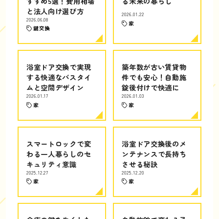
すすめ5選！費用相場
る未来の暮らし
と法人向け選び方
2026.01.22
2026.06.08
家
鍵交換
浴室ドア交換で実現
築年数が古い賃貸物
する快適なバスタイ
件でも安心！自動施
ムと空間デザイン
錠後付けで快適に
2026.01.17
2026.01.03
家
家
スマートロックで変
浴室ドア交換後のメ
わる一人暮らしのセ
ンテナンスで長持ち
キュリティ意識
させる秘訣
2025.12.27
2025.12.20
家
家