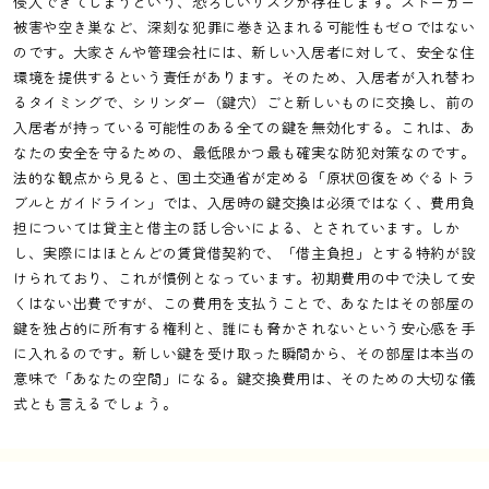
侵入できてしまうという、恐ろしいリスクが存在します。ストーカー
被害や空き巣など、深刻な犯罪に巻き込まれる可能性もゼロではない
のです。大家さんや管理会社には、新しい入居者に対して、安全な住
環境を提供するという責任があります。そのため、入居者が入れ替わ
るタイミングで、シリンダー（鍵穴）ごと新しいものに交換し、前の
入居者が持っている可能性のある全ての鍵を無効化する。これは、あ
なたの安全を守るための、最低限かつ最も確実な防犯対策なのです。
法的な観点から見ると、国土交通省が定める「原状回復をめぐるトラ
ブルとガイドライン」では、入居時の鍵交換は必須ではなく、費用負
担については貸主と借主の話し合いによる、とされています。しか
し、実際にはほとんどの賃貸借契約で、「借主負担」とする特約が設
けられており、これが慣例となっています。初期費用の中で決して安
くはない出費ですが、この費用を支払うことで、あなたはその部屋の
鍵を独占的に所有する権利と、誰にも脅かされないという安心感を手
に入れるのです。新しい鍵を受け取った瞬間から、その部屋は本当の
意味で「あなたの空間」になる。鍵交換費用は、そのための大切な儀
式とも言えるでしょう。