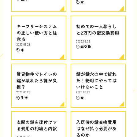
家
キーフリーシステム
初めての一人暮らし
の正しい使い方と注
と2万円の鍵交換費用
意点
2025.09.26
2025.09.26
鍵交換
車
賃貸物件でトイレの
鍵が鍵穴の中で折れ
鍵が壊れたら誰が負
た！絶対にやっては
担？
いけないこと
2025.09.26
2025.09.26
生活
家
玄関の鍵を後付けす
入居時の鍵交換費用
る費用の相場と内訳
はなぜ払う必要があ
るのか
2025.09.23