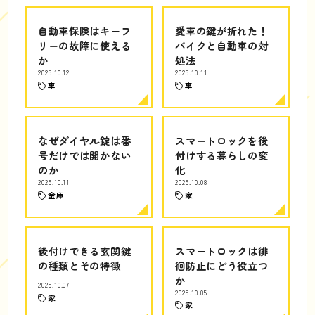
自動車保険はキーフ
愛車の鍵が折れた！
リーの故障に使える
バイクと自動車の対
か
処法
2025.10.12
2025.10.11
車
車
なぜダイヤル錠は番
スマートロックを後
号だけでは開かない
付けする暮らしの変
のか
化
2025.10.11
2025.10.08
金庫
家
後付けできる玄関鍵
スマートロックは徘
の種類とその特徴
徊防止にどう役立つ
か
2025.10.07
2025.10.05
家
家