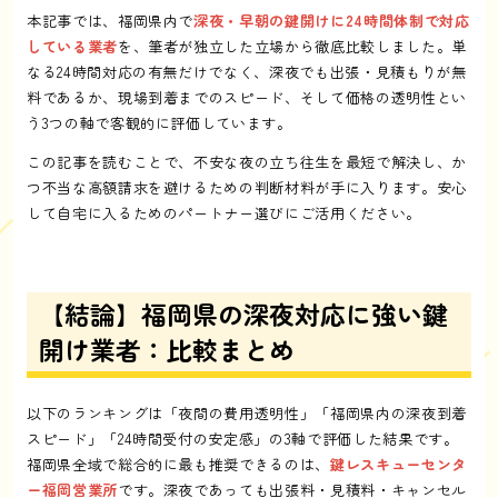
本記事では、福岡県内で
深夜・早朝の鍵開けに24時間体制で対応
している業者
を、筆者が独立した立場から徹底比較しました。単
なる24時間対応の有無だけでなく、深夜でも出張・見積もりが無
料であるか、現場到着までのスピード、そして価格の透明性とい
う3つの軸で客観的に評価しています。
この記事を読むことで、不安な夜の立ち往生を最短で解決し、か
つ不当な高額請求を避けるための判断材料が手に入ります。安心
して自宅に入るためのパートナー選びにご活用ください。
【結論】福岡県の深夜対応に強い鍵
開け業者：比較まとめ
以下のランキングは「夜間の費用透明性」「福岡県内の深夜到着
スピード」「24時間受付の安定感」の3軸で評価した結果です。
福岡県全域で総合的に最も推奨できるのは、
鍵レスキューセンタ
ー福岡営業所
です。深夜であっても出張料・見積料・キャンセル