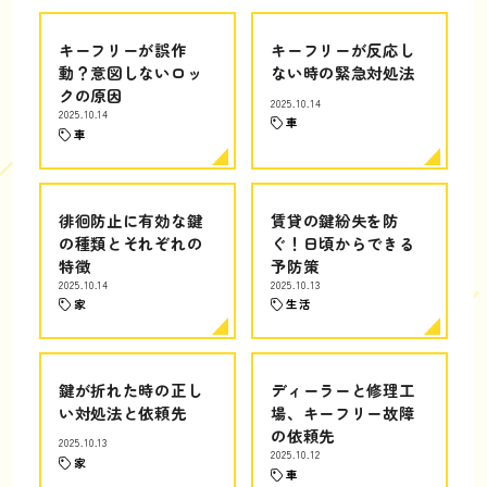
キーフリーが誤作
キーフリーが反応し
動？意図しないロッ
ない時の緊急対処法
クの原因
2025.10.14
2025.10.14
車
車
徘徊防止に有効な鍵
賃貸の鍵紛失を防
の種類とそれぞれの
ぐ！日頃からできる
特徴
予防策
2025.10.14
2025.10.13
家
生活
鍵が折れた時の正し
ディーラーと修理工
い対処法と依頼先
場、キーフリー故障
の依頼先
2025.10.13
2025.10.12
家
車