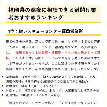
福岡県の深夜に相談できる鍵開け業
者おすすめランキング
1位：鍵レスキューセンター福岡営業所
筆者の調査の結果、深夜の福岡で最も安心して呼べる業者と評価
したのが、鍵レスキューセンター福岡営業所です。最大の強み
は、
「深夜であっても出張費・見積費・キャンセル費がすべて無
料」
である点です。夜間のトラブルでは足元を見られ高額請求さ
れる不安がつきまといますが、ここは現場での見積額を見てから
無料で断れるため、心理的負担が極めて低く抑えられています。
選定理由：福岡市中央区を拠点に24時間スタッフが待機しており、
深夜の天神や博多周辺なら最短5分での到着も可能な機動力。
費用目安：鍵開け 8,800円（税込）〜
対応エリア：福岡市を中心に、北九州市、久留米市など福岡県全域
夜間対応：24時間365日フルタイム対応
「深夜なのでいくらかかるか怖い」「まずは無料で見てほしい」