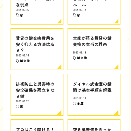
な弱点
ルール
2025.09.16
2025.09.15
家
家
賃貸の鍵交換費用を
大家が語る賃貸の鍵
安く抑える方法はあ
交換の本当の理由
る？
2025.09.13
2025.09.14
鍵交換
鍵交換
徘徊防止と災害時の
ダイヤル式金庫の鍵
安全確保を両立させ
開け基本手順を解説
る鍵
2025.09.11
2025.09.12
金庫
家
プロはこう開ける！
空き巣未遂をきっか