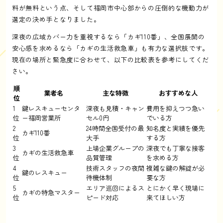
料が無料という点、そして福岡市中心部からの圧倒的な機動力が
選定の決め手となりました。
深夜の広域カバー力を重視するなら「カギ110番」、全国展開の
安心感を求めるなら「カギの生活救急車」も有力な選択肢です。
現在の場所と緊急度に合わせて、以下の比較表を参考にしてくだ
さい。
順
業者名
主な特徴
おすすめな人
位
1
鍵レスキューセンタ
深夜も見積・キャン
費用を抑えつつ急い
位
ー福岡営業所
セル0円
でいる方
2
24時間全国受付の最
知名度と実績を優先
カギ110番
位
大手
する方
3
上場企業グループの
深夜でも丁寧な接客
カギの生活救急車
位
品質管理
を求める方
4
技術スタッフの夜間
複雑な鍵の解錠が必
鍵のレスキュー
位
待機体制
要な方
5
エリア巡回によるス
とにかく早く現場に
カギの特急マスター
位
ピード対応
来てほしい方