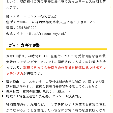
という、福岡在住の方の不安に最も寄り添ったサービス体制と言
えます。
鍵レスキューセンター福岡営業所
住所：〒810-0014 福岡県福岡市中央区平尾１丁目８−２２
電話：05018809000
公式サイト：
https://rescue-key.net/
2位：カギ110番
カギ110番は、24時間365日、全国どこからでも受付可能な国内最
大級のマッチングサービスです。福岡県内にも多くの加盟店を持
っており、
深夜であっても最寄りの作業員を迅速に見つけ出すマ
ッチング力
が特徴です。
選定理由：コールセンターの受付体制が非常に強固で、深夜でも電
話が繋がりやすく、正確な到着目安時間を提示してくれるため。
費用目安：玄関の鍵開け 8,800円（税込）〜
特徴：上場企業運営の安心感、クレジット決済対応
福岡市郊外や北九州など、エリアを問わず「深夜でも確実に電話
がつながる」ことを優先したい場合に非常に有力な選択肢となり