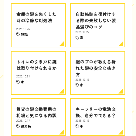
金庫の鍵を失くした
自動施錠を後付けす
時の冷静な対処法
る際の失敗しない製
品選びのコツ
2025.10.26
2025.10.22
知識
家
トイレの引き戸に鍵
鍵のプロが教える折
は取り付けられるか
れた鍵の安全な抜き
方
2025.10.21
2025.10.19
家
家
賃貸の鍵交換費用の
キーフリーの電池交
相場と気になる内訳
換、自分でできる？
2025.10.17
2025.10.16
鍵交換
車