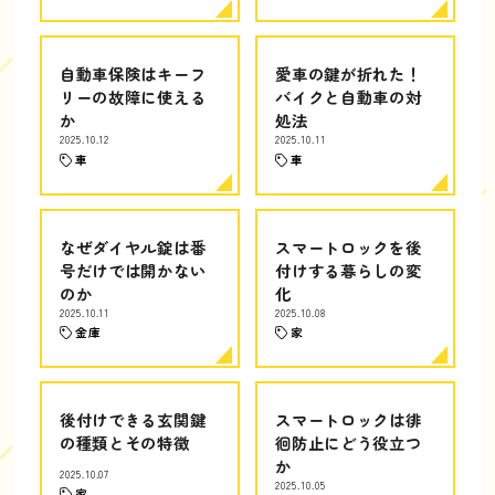
自動車保険はキーフ
愛車の鍵が折れた！
リーの故障に使える
バイクと自動車の対
か
処法
2025.10.12
2025.10.11
車
車
なぜダイヤル錠は番
スマートロックを後
号だけでは開かない
付けする暮らしの変
のか
化
2025.10.11
2025.10.08
金庫
家
後付けできる玄関鍵
スマートロックは徘
の種類とその特徴
徊防止にどう役立つ
か
2025.10.07
2025.10.05
家