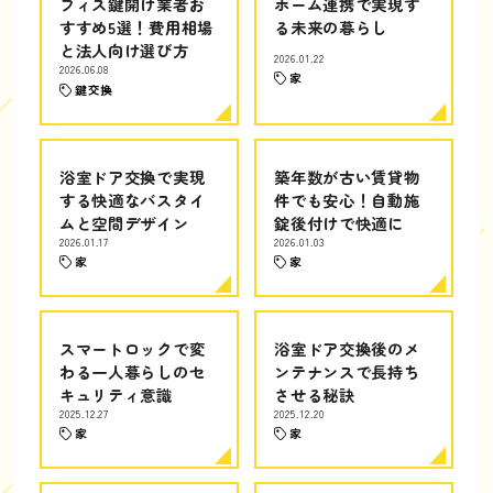
フィス鍵開け業者お
ホーム連携で実現す
すすめ5選！費用相場
る未来の暮らし
と法人向け選び方
2026.01.22
2026.06.08
家
鍵交換
浴室ドア交換で実現
築年数が古い賃貸物
する快適なバスタイ
件でも安心！自動施
ムと空間デザイン
錠後付けで快適に
2026.01.17
2026.01.03
家
家
スマートロックで変
浴室ドア交換後のメ
わる一人暮らしのセ
ンテナンスで長持ち
キュリティ意識
させる秘訣
2025.12.27
2025.12.20
家
家