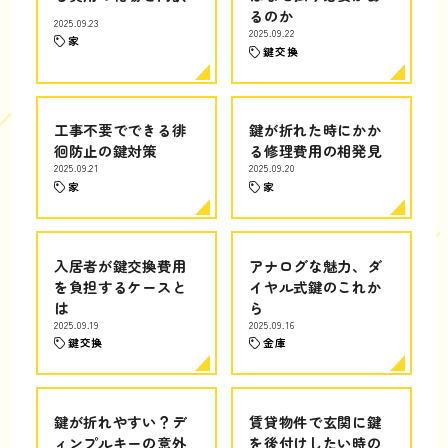
るのか
2025.09.23
2025.09.22
家
鍵交換
工事不要でできる徘
鍵が折れた時にかか
徊防止の鍵対策
る修理費用の相発見
2025.09.21
2025.09.20
家
家
入居者が鍵交換費用
アナログな魅力、ダ
を負担するケースと
イヤル式鍵のこれか
は
ら
2025.09.19
2025.09.16
鍵交換
金庫
鍵が折れやすい？デ
賃貸物件で玄関に鍵
ィンプルキーの意外
を後付けしたい時の