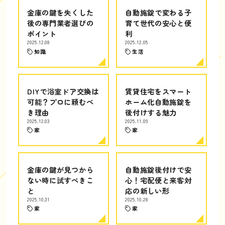
金庫の鍵を失くした
自動施錠で変わる子
後の専門業者選びの
育て世代の安心と便
ポイント
利
2025.12.08
2025.12.05
知識
生活
DIYで浴室ドア交換は
賃貸住宅をスマート
可能？プロに頼むべ
ホーム化自動施錠を
き理由
後付けする魅力
2025.12.03
2025.11.09
家
家
金庫の鍵が見つから
自動施錠後付けで安
ない時に試すべきこ
心！宅配便と来客対
と
応の新しい形
2025.10.31
2025.10.28
家
家