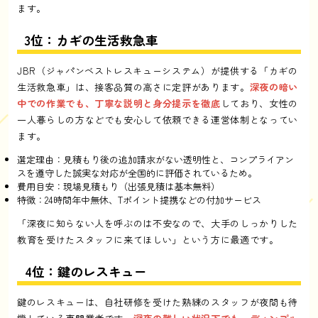
ます。
3位：カギの生活救急車
JBR（ジャパンベストレスキューシステム）が提供する「カギの
生活救急車」は、接客品質の高さに定評があります。
深夜の暗い
中での作業でも、丁寧な説明と身分提示を徹底
しており、女性の
一人暮らしの方などでも安心して依頼できる運営体制となってい
ます。
選定理由：見積もり後の追加請求がない透明性と、コンプライアン
スを遵守した誠実な対応が全国的に評価されているため。
費用目安：現場見積もり（出張見積は基本無料）
特徴：24時間年中無休、Tポイント提携などの付加サービス
「深夜に知らない人を呼ぶのは不安なので、大手のしっかりした
教育を受けたスタッフに来てほしい」という方に最適です。
4位：鍵のレスキュー
鍵のレスキューは、自社研修を受けた熟練のスタッフが夜間も待