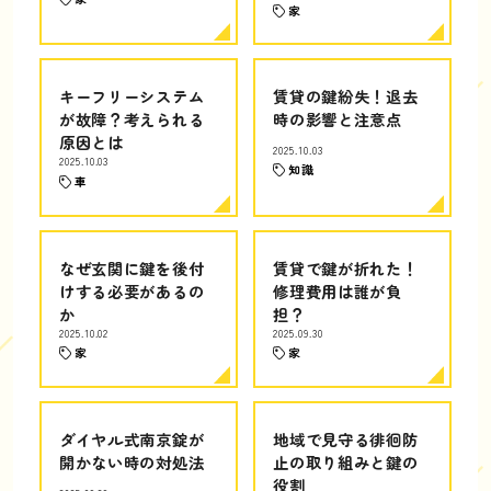
家
キーフリーシステム
賃貸の鍵紛失！退去
が故障？考えられる
時の影響と注意点
原因とは
2025.10.03
2025.10.03
知識
車
なぜ玄関に鍵を後付
賃貸で鍵が折れた！
けする必要があるの
修理費用は誰が負
か
担？
2025.10.02
2025.09.30
家
家
ダイヤル式南京錠が
地域で見守る徘徊防
開かない時の対処法
止の取り組みと鍵の
役割