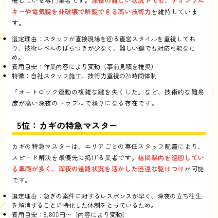
機している専門業者です。
深夜の難しい状況下でも、ディンプル
キーや電気錠を非破壊で解錠できる高い技術力
を維持していま
す。
選定理由：スタッフが直接現場を回る直営スタイルを重視してお
り、技術レベルのばらつきが少なく、難しい鍵でも対応可能なた
め。
費用目安：作業内容により変動（事前見積を推奨）
特徴：自社スタッフ施工、技術力重視の24時間体制
「オートロック連動の複雑な鍵を失くした」など、技術的な難易
度が高い深夜のトラブルで頼りになる存在です。
5位：カギの特急マスター
カギの特急マスターは、エリアごとの専任スタッフ配置により、
スピード解決を最優先に掲げる業者です。
福岡県内を巡回してい
る車両が多く、深夜の道路状況を活かした迅速な駆けつけ
が可能
です。
選定理由：急ぎの案件に対するレスポンスが早く、深夜の立ち往生
を解消することに特化した体制をとっているため。
費用目安：8,800円〜（内容により変動）