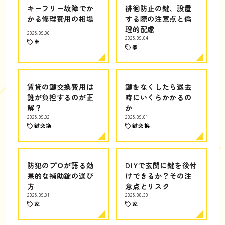
キーフリー故障でか
徘徊防止の鍵、設置
かる修理費用の相場
する際の注意点と倫
理的配慮
2025.09.06
2025.09.04
車
家
賃貸の鍵交換費用は
鍵をなくしたら退去
誰が負担するのが正
時にいくらかかるの
解？
か
2025.09.02
2025.09.01
鍵交換
鍵交換
防犯のプロが語る効
DIYで玄関に鍵を後付
果的な補助錠の選び
けできるか？その注
方
意点とリスク
2025.09.01
2025.08.30
家
家