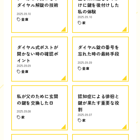
ダイヤル解錠の技術
けに鍵を後付けした
私の体験
2025.09.10
2025.09.10
金庫
家
ダイヤル式ポストが
ダイヤル錠の番号を
開かない時の確認ポ
忘れた時の最終手段
イント
2025.09.09
2025.09.09
金庫
金庫
私が父のために玄関
認知症による徘徊と
の鍵を交換した日
鍵が果たす重要な役
割
2025.09.08
2025.09.07
家
家