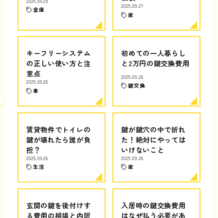
2025.09.29
2025.09.27
金庫
家
キーフリーシステム
初めての一人暮らし
の正しい使い方と注
と2万円の鍵交換費用
意点
2025.09.26
2025.09.26
鍵交換
車
賃貸物件でトイレの
鍵が鍵穴の中で折れ
鍵が壊れたら誰が負
た！絶対にやっては
担？
いけないこと
2025.09.26
2025.09.26
生活
家
玄関の鍵を後付けす
入居時の鍵交換費用
る費用の相場と内訳
はなぜ払う必要があ