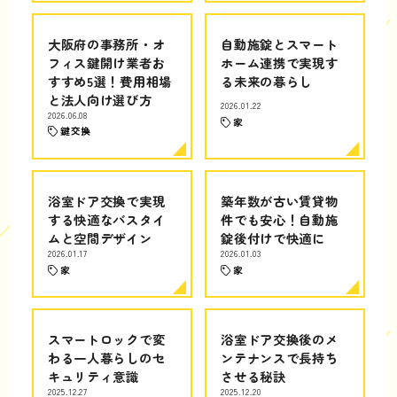
大阪府の事務所・オ
自動施錠とスマート
フィス鍵開け業者お
ホーム連携で実現す
すすめ5選！費用相場
る未来の暮らし
と法人向け選び方
2026.01.22
2026.06.08
家
鍵交換
浴室ドア交換で実現
築年数が古い賃貸物
する快適なバスタイ
件でも安心！自動施
ムと空間デザイン
錠後付けで快適に
2026.01.17
2026.01.03
家
家
スマートロックで変
浴室ドア交換後のメ
わる一人暮らしのセ
ンテナンスで長持ち
キュリティ意識
させる秘訣
2025.12.27
2025.12.20