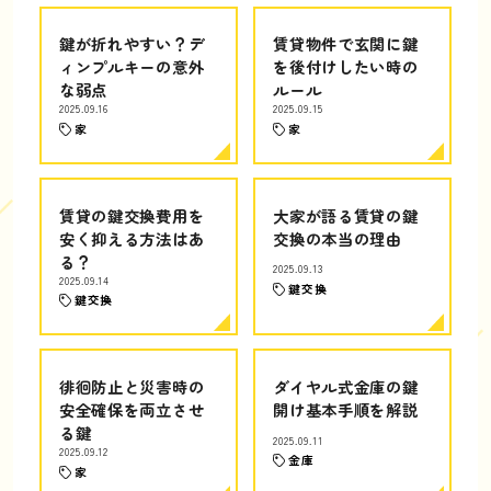
鍵が折れやすい？デ
賃貸物件で玄関に鍵
ィンプルキーの意外
を後付けしたい時の
な弱点
ルール
2025.09.16
2025.09.15
家
家
賃貸の鍵交換費用を
大家が語る賃貸の鍵
安く抑える方法はあ
交換の本当の理由
る？
2025.09.13
2025.09.14
鍵交換
鍵交換
徘徊防止と災害時の
ダイヤル式金庫の鍵
安全確保を両立させ
開け基本手順を解説
る鍵
2025.09.11
2025.09.12
金庫
家