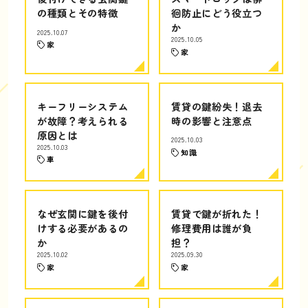
の種類とその特徴
徊防止にどう役立つ
か
2025.10.07
2025.10.05
家
家
キーフリーシステム
賃貸の鍵紛失！退去
が故障？考えられる
時の影響と注意点
原因とは
2025.10.03
2025.10.03
知識
車
なぜ玄関に鍵を後付
賃貸で鍵が折れた！
けする必要があるの
修理費用は誰が負
か
担？
2025.10.02
2025.09.30
家
家